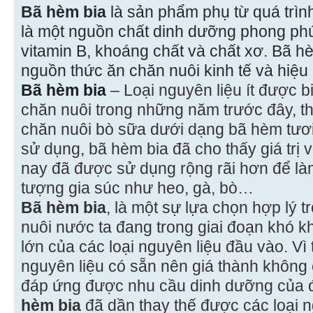
Bã hèm bia
là sản phẩm phụ từ quá trìn
là một nguồn chất dinh dưỡng phong phú
vitamin B, khoáng chất và chất xơ. Bã h
nguồn thức ăn chăn nuôi kinh tế và hiệu
Bã hèm bia
– Loại nguyên liệu ít được b
chăn nuôi trong những năm trước đây, 
chăn nuôi bò sữa dưới dạng bã hèm tươi
sử dụng, bã hèm bia đã cho thấy giá trị 
nay đã được sử dụng rộng rãi hơn để là
tượng gia súc như heo, gà, bò…
Bã hèm bia
, là một sự lựa chọn hợp lý 
nuôi nước ta đang trong giai đoạn khó k
lớn của các loại nguyên liệu đầu vào. V
nguyên liệu có sẵn nên giá thành không 
đáp ứng được nhu cầu dinh dưỡng của 
hèm bia
đã dần thay thế được các loại n