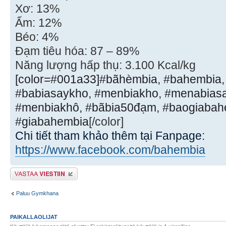
Xơ: 13%
Ẩm: 12%
Béo: 4%
Đạm tiêu hóa: 87 – 89%
Năng lượng hấp thụ: 3.100 Kcal/kg
[color=#001a33]#bãhèmbia, #bahembia,
#babiasaykho, #menbiakho, #menabias
#menbiakhô, #bãbia50đạm, #baogiabahe
#giabahembia
[/color]
Chi tiết tham khảo thêm tại Fanpage:
https://www.facebook.com/bahembia
Lähetä vastaus
Paluu Gymkhana
PAIKALLAOLIJAT