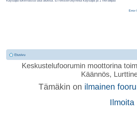
Käyttäjiä lukemassa tätä aluetta: Ei rekisteröityneitä käyttäjiä ja 1 vierailijaa
Error 
Etusivu
Keskustelufoorumin moottorina toim
Käännös, Lurttin
Tämäkin on
ilmainen foor
Ilmoita