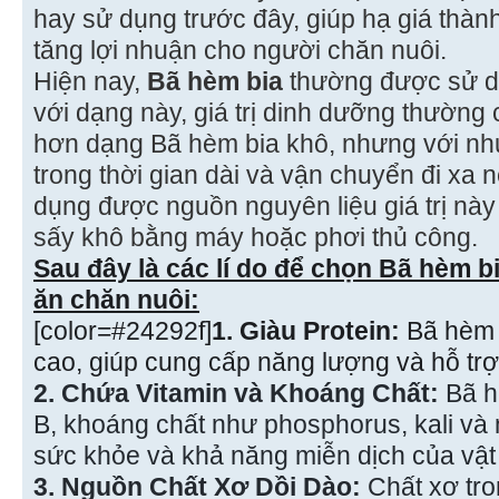
hay sử dụng trước đây, giúp hạ giá thành
tăng lợi nhuận cho người chăn nuôi.
Hiện nay,
Bã hèm bia
thường được sử dụ
với dạng này, giá trị dinh dưỡng thường
hơn dạng Bã hèm bia khô, nhưng với n
trong thời gian dài và vận chuyển đi xa 
dụng được nguồn nguyên liệu giá trị này
sấy khô bằng máy hoặc phơi thủ công.
Sau đây là các lí do để chọn Bã hèm b
ăn chăn nuôi:
[color=#24292f]
1. Giàu Protein:
Bã hèm 
cao, giúp cung cấp năng lượng và hỗ trợ 
2. Chứa Vitamin và Khoáng Chất:
Bã h
B, khoáng chất như phosphorus, kali và
sức khỏe và khả năng miễn dịch của vật 
3. Nguồn Chất Xơ Dồi Dào:
Chất xơ tro