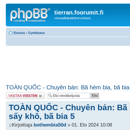
tierran.foorumit.fi
virtuaalikilpailufoorumiasia
Etusivu
‹
Gymkhana
TOÀN QUỐC - Chuyên bán: Bã hèm bia, bã bia 
Lähetä vastaus
TOÀN QUỐC - Chuyên bán: Bã h
sấy khô, bã bia 5
Kirjoittaja
bothembia50d
» 01. Elo 2024 10:08