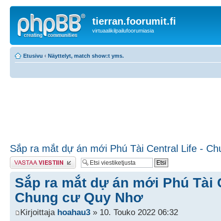
tierran.foorumit.fi
virtuaalikilpailufoorumiasia
Etusivu
‹
Näyttelyt, match show:t yms.
Sắp ra mắt dự án mới Phú Tài Central Life - 
Lähetä vastaus
Sắp ra mắt dự án mới Phú Tài C
Chung cư Quy Nhơ
Kirjoittaja
hoahau3
» 10. Touko 2022 06:32