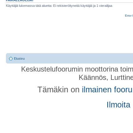
Käyttäjiä lukemassa tätä aluetta: Ei rekisteröityneitä käyttäjiä ja 1 vierailijaa
Error 
Etusivu
Keskustelufoorumin moottorina toim
Käännös, Lurttin
Tämäkin on
ilmainen foor
Ilmoita