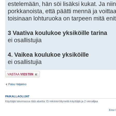
estelemään, hän söi lisäksi kukat. Ja niin
porkkanoista, että päätti mennä ja voitta
toisinaan lohturuoka on tarpeen mitä enit
3 Vaativa koulukoe yksiköille tarina
ei osallistujia
4. Vaikea koulukoe yksiköille
ei osallistujia
Lähetä vastaus
Paluu Valjakko
PAIKALLAOLIJAT
Käyttäjiä lukemassa tätä aluetta: Ei rekisteröityneitä käyttäjiä ja 2 vierailijaa
Error 