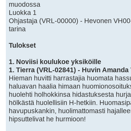
muodossa
Luokka 1
Ohjastaja (VRL-00000) - Hevonen VH0
tarina
Tulokset
1. Noviisi koulukoe yksiköille
1. Tierra (VRL-02841) - Huvin Amand
Hieman huvitti harrastajia huomata hass
haluavan haalia himaan huomionosoitu
huolehti holhokkinsa hidastuksesta hurj
hölkästä huolellisiin H-hetkiin. Huomasi
havupuskankin, huolimattomasti hajalleen
hipsuttelivat he hurmioon!