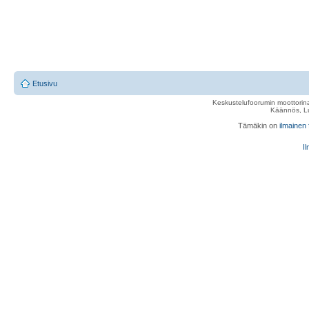
Etusivu
Keskustelufoorumin moottorina
Käännös, Lu
Tämäkin on
ilmainen
Il