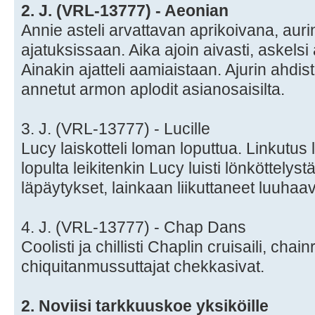
2. J. (VRL-13777) - Aeonian
Annie asteli arvattavan aprikoivana, aur
ajatuksissaan. Aika ajoin aivasti, askelsi
Ainakin ajatteli aamiaistaan. Ajurin ahdi
annetut armon aplodit asianosaisilta.
3. J. (VRL-13777) - Lucille
Lucy laiskotteli loman loputtua. Linkutus
lopulta leikitenkin Lucy luisti lönköttelys
läpäytykset, lainkaan liikuttaneet luuhaa
4. J. (VRL-13777) - Chap Dans
Coolisti ja chillisti Chaplin cruisaili, chain
chiquitanmussuttajat chekkasivat.
2. Noviisi tarkkuuskoe yksiköille