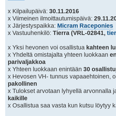
x Kilpailupäivä:
30.11.2016
x Viimeinen ilmoittautumispäivä:
29.11.2
x Järjestyspaikka:
Micram Raceponies
x Vastuuhenkilö:
Tierra (VRL-02841,
tie
x Yksi hevonen voi osallistua
kahteen l
x Yhdeltä omistajalta yhteen luokkaan
en
parivaljakkoa
x Yhteen luokkaan enintään
30 osallistu
x Hevosen VH- tunnus vapaaehtoinen, 
pakollinen
x Tulokset arvotaan lyhyellä arvonnalla ja
kaikille
x Osallistua saa vasta kun kutsu löytyy k