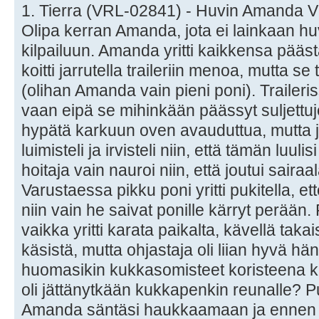
1. Tierra (VRL-02841) - Huvin Amanda
Olipa kerran Amanda, jota ei lainkaan huv
kilpailuun. Amanda yritti kaikkensa pää
koitti jarrutella traileriin menoa, mutta se
(olihan Amanda vain pieni poni). Traileris
vaan eipä se mihinkään päässyt suljettuje
hypätä karkuun oven avauduttua, mutta jäi 
luimisteli ja irvisteli niin, että tämän luu
hoitaja vain nauroi niin, että joutui sairaal
Varustaessa pikku poni yritti pukitella, et
niin vain he saivat ponille kärryt perään. 
vaikka yritti karata paikalta, kävellä takais
käsistä, mutta ohjastaja oli liian hyvä h
huomasikin kukkasomisteet koristeena ken
oli jättänytkään kukkapenkin reunalle? P
Amanda säntäsi haukkaamaan ja ennen k