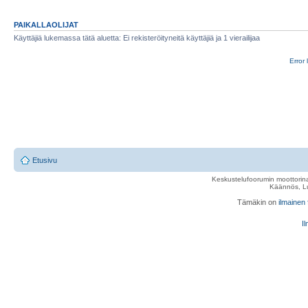
PAIKALLAOLIJAT
Käyttäjiä lukemassa tätä aluetta: Ei rekisteröityneitä käyttäjiä ja 1 vierailijaa
Error 
Etusivu
Keskustelufoorumin moottorina
Käännös, Lu
Tämäkin on
ilmainen
Il