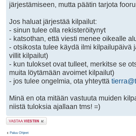
järjestämiseen, mutta päätin tarjota foo
Jos haluat järjestää kilpailut:
- sinun tulee olla rekisteröitynyt
- katsothan, että viesti menee oikealle al
- otsikosta tulee käydä ilmi kilpailupäivä 
villit kilpailut)
- kun tulokset ovat tulleet, merkitse se o
muita löytämään avoimet kilpailut)
- jos tulee ongelmia, ota yhteyttä
tierra@t
Minä en ota mitään vastuuta muiden kilpail
niistä tuloksia ajallaan tms! =)
Lähetä vastaus
Paluu Ohjeet