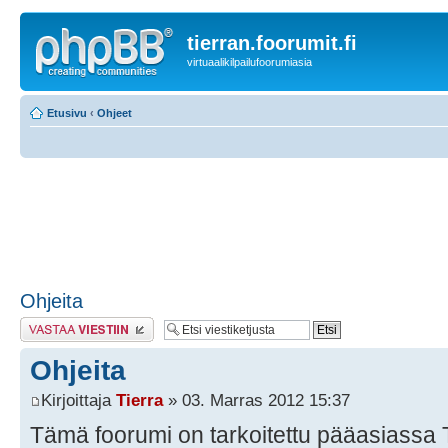
tierran.foorumit.fi
virtuaalikilpailufoorumiasia
Etusivu
‹
Ohjeet
Ohjeita
Lähetä vastaus
Ohjeita
Kirjoittaja
Tierra
» 03. Marras 2012 15:37
Tämä foorumi on tarkoitettu pääasiassa T