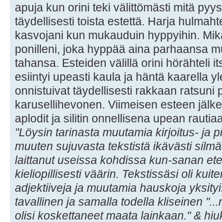
apuja kun orini teki välittömästi mitä pyy
täydellisesti toista estettä. Harja hulmaht
kasvojani kun mukauduin hyppyihin. Mikää
ponilleni, joka hyppää aina parhaansa m
tahansa. Esteiden välillä orini hörähteli 
esiintyi upeasti kaula ja häntä kaarella yl
onnistuivat täydellisesti rakkaan ratsuni
karusellihevonen. Viimeisen esteen jä
aplodit ja silitin onnellisena upean rautia
"Löysin tarinasta muutamia kirjoitus- ja pi
muuten sujuvasta tekstistä ikävästi silmää
laittanut useissa kohdissa kun-sanan ete
kieliopillisesti väärin. Tekstissäsi oli kui
adjektiiveja ja muutamia hauskoja yksityis
tavallinen ja samalla todella kliseinen "...n
olisi koskettaneet maata lainkaan." & hiu