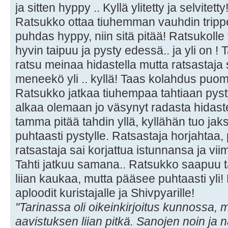
ja sitten hyppy .. Kyllä ylitetty ja selvite
Ratsukko ottaa tiuhemman vauhdin trippeli
puhdas hyppy, niin sitä pitää! Ratsukolle
hyvin taipuu ja pysty edessä.. ja yli on ! 
ratsu meinaa hidastella mutta ratsastaja s
meneekö yli .. kyllä! Taas kolahdus puom
Ratsukko jatkaa tiuhempaa tahtiaan pyst
alkaa olemaan jo väsynyt radasta hidas
tamma pitää tahdin yllä, kyllähän tuo jaks
puhtaasti pystylle. Ratsastaja horjahtaa
ratsastaja sai korjattua istunnansa ja vi
Tahti jatkuu samana.. Ratsukko saapuu
liian kaukaa, mutta pääsee puhtaasti yli
aploodit kuristajalle ja Shivpyarille!
"Tarinassa oli oikeinkirjoitus kunnossa, mu
aavistuksen liian pitkä. Sanojen noin ja nä