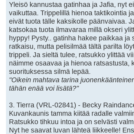
Yleisö kannustaa gatinhaa ja Jafia, nyt 
vaikuttaa. Trippelillä hienoa taktikointia
eivät tuota tälle kaksikolle päänvaivaa. J
katsokaa tuota ilmavaraa millä okseri yli
hyppy! Pysty.. gatinha hakee paikkaa ja
ratkaisu, mutta pelisilmää tältä parilta lö
trippeli. Ja sieltä tulee, ratsukko ylittää 
näimme osaavaa ja hienoa ratsastusta, 
suorituksessa silmä lepää.
"Oikein mahtava tarina juonenkäänteinen
tähän enää voi lisätä?"
3. Tierra (VRL-02841) - Becky Raindan
Kuvankaunis tamma kiitää radalle valmii
Ratsukko tihkuu intoa ja on selvästi va
Nyt he saavat luvan lähteä liikkeelle! En