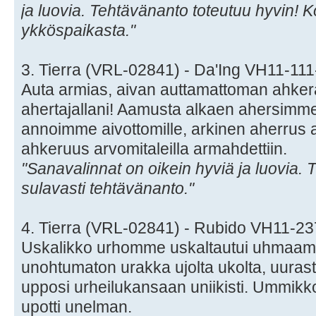
ja luovia. Tehtävänanto toteutuu hyvin! K
ykköspaikasta."
3. Tierra (VRL-02841) - Da'Ing VH11-11
Auta armias, aivan auttamattoman ahkera
ahertajallani! Aamusta alkaen ahersimme 
annoimme aivottomille, arkinen aherrus a
ahkeruus arvomitaleilla armahdettiin.
"Sanavalinnat on oikein hyviä ja luovia. 
sulavasti tehtävänanto."
4. Tierra (VRL-02841) - Rubido VH11-2
Uskalikko urhomme uskaltautui uhmaam
unohtumaton urakka ujolta ukolta, uura
upposi urheilukansaan uniikisti. Ummik
upotti unelman.