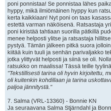
poni ponnistaa! Se ponnistaa lähes paik
hyppy, mikä ilmiömäinen hyppy kun ratsu
kerta kaikkiaan! Nyt poni on taas kasas
estettä varman näköisenä. Ratsastaja yrit
poni kiristää tahtiaan suorilla pätkillä pu
menee helposti ylitse ja ratsastaja hillit
pystyä. Tämän jälkeen pitkä suora jolloin
kiitää kuin tuuli ja senhän parivaljakko te
jotka ylittyvät helposti ja siinä se oli. Nol
ratsukko on maalissa! Tässä teille tyylinä
"Tekstillisesti tarina oli hyvin kirjoitettu,
oli kuitenkin kohdillaan ja tarina uskottav
paljoa jännitystä."
7. Salma (VRL-13360) - Bonnie KN
Ja seuraavana Salma Stjärndahl ja Bonn