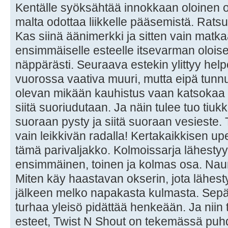
Kentälle syöksähtää innokkaan oloinen or
malta odottaa liikkelle pääsemistä. Rats
Kas siinä äänimerkki ja sitten vain mat
ensimmäiselle esteelle itsevarman oloisen
näppärästi. Seuraava estekin ylittyy hel
vuorossa vaativa muuri, mutta eipä tunnu t
olevan mikään kauhistus vaan katsokaa mi
siitä suoriudutaan. Ja näin tulee tuo tiu
suoraan pysty ja siitä suoraan vesiest
vain leikkivän radalla! Kertakaikkisen u
tämä parivaljakko. Kolmoissarja lähestyy j
ensimmäinen, toinen ja kolmas osa. Naur
Miten käy haastavan okserin, jota lähes
jälkeen melko napakasta kulmasta. Sepä m
turhaa yleisö pidättää henkeään. Ja niin t
esteet, Twist N Shout on tekemässä puhda