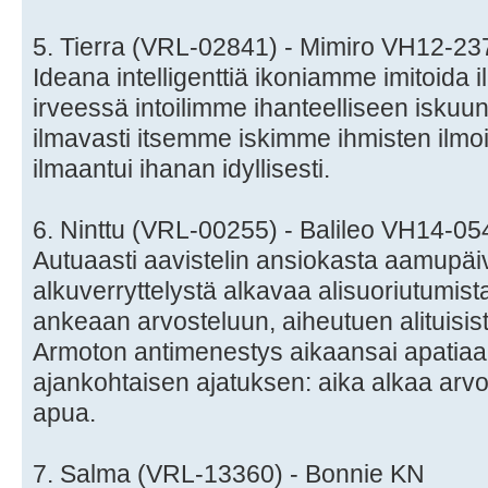
5. Tierra (VRL-02841) - Mimiro VH12-2
Ideana intelligenttiä ikoniamme imitoida i
irveessä intoilimme ihanteelliseen iskuun
ilmavasti itsemme iskimme ihmisten ilmoill
ilmaantui ihanan idyllisesti.
6. Ninttu (VRL-00255) - Balileo VH14-0
Autuaasti aavistelin ansiokasta aamupäi
alkuverryttelystä alkavaa alisuoriutumis
ankeaan arvosteluun, aiheutuen alituisista
Armoton antimenestys aikaansai apatiaa
ajankohtaisen ajatuksen: aika alkaa arv
apua.
7. Salma (VRL-13360) - Bonnie KN