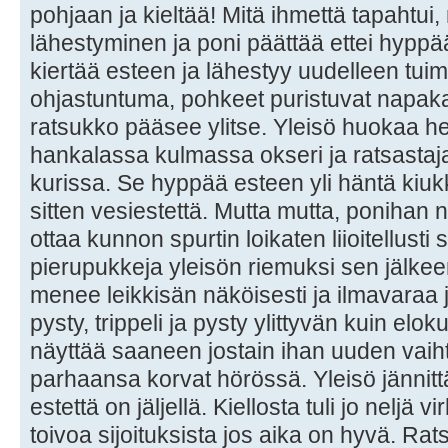
pohjaan ja kieltää! Mitä ihmettä tapahtui
lähestyminen ja poni päättää ettei hyppä
kiertää esteen ja lähestyy uudelleen tui
ohjastuntuma, pohkeet puristuvat napakast
ratsukko pääsee ylitse. Yleisö huokaa h
hankalassa kulmassa okseri ja ratsastaja
kurissa. Se hyppää esteen yli häntä kiuk
sitten vesiestettä. Mutta mutta, ponihan n
ottaa kunnon spurtin loikaten liioitellusti 
pierupukkeja yleisön riemuksi sen jälke
menee leikkisän näköisesti ja ilmavaraa j
pysty, trippeli ja pysty ylittyvän kuin e
näyttää saaneen jostain ihan uuden vaiht
parhaansa korvat hörössä. Yleisö jännitt
estettä on jäljellä. Kiellosta tuli jo neljä v
toivoa sijoituksista jos aika on hyvä. Rat