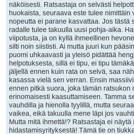
näköisesti. Ratsastaja on selvästi helpot
huokaista, seuraava este tulee nimittäin 
nopeutta ei parane kasvattaa. Jos tästä s
radalle tulee takuulla uusi pohja-aika. Ha
viipotusta, ja on kyllä ihmeellinen hev
silti noin siististi. Ai mutta juuri kun pä
puomi uhkaavasti ja yleisö pidättää heng
helpotuksesta, sillä ei tipu, ei tipu tämä
jäljellä ennen kuin rata on selvä, saa n
kasassa vielä sen verran. Ensin massiivi
ennen pitkä suora, joka tämän ratsukon m
erinomaisesti kaasuttamiseen. Tamma sel
vauhdilla ja hienolla tyylillä, mutta seura
vaikea, eikä takuulla mene läpi jos vauh
Mutta mitä ihmettä!? Ratsastaja ei näytä
hidastamisyrityksestä! Tämä tie on tiukk