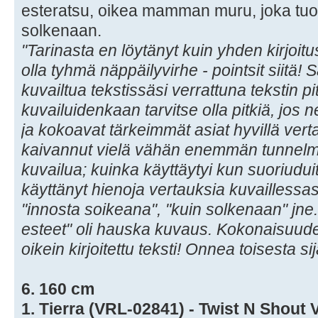
esteratsu, oikea mamman muru, joka tuo p
solkenaan.
"Tarinasta en löytänyt kuin yhden kirjoitu
olla tyhmä näppäilyvirhe - pointsit siitä! 
kuvailtua tekstissäsi verrattuna tekstin pi
kuvailuidenkaan tarvitse olla pitkiä, jos 
ja kokoavat tärkeimmät asiat hyvillä verta
kaivannut vielä vähän enemmän tunnelma
kuvailua; kuinka käyttäytyi kun suoriuduitt
käyttänyt hienoja vertauksia kuvaillessas
"innosta soikeana", "kuin solkenaan" jne.
esteet" oli hauska kuvaus. Kokonaisuudes
oikein kirjoitettu teksti! Onnea toisesta sij
6. 160 cm
1. Tierra (VRL-02841) - Twist N Shout