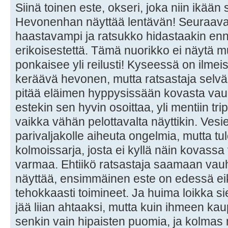
Siinä toinen este, okseri, joka niin ikään 
Hevonenhan näyttää lentävän! Seuraava 
haastavampi ja ratsukko hidastaakin en
erikoisestettä. Tämä nuorikko ei näytä 
ponkaisee yli reilusti! Kyseessä on ilmeis
keräävä hevonen, mutta ratsastaja selväs
pitää eläimen hyppysissään kovasta vauh
estekin sen hyvin osoittaa, yli mentiin tr
vaikka vähän pelottavalta näyttikin. Vesi
parivaljakolle aiheuta ongelmia, mutta tu
kolmoissarja, josta ei kyllä näin kovass
varmaa. Ehtiikö ratsastaja saamaan vauh
näyttää, ensimmäinen este on edessä eikä
tehokkaasti toimineet. Ja huima loikka sie
jää liian ahtaaksi, mutta kuin ihmeen kau
senkin vain hipaisten puomia, ja kolmas