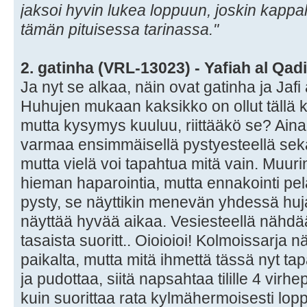
jaksoi hyvin lukea loppuun, joskin kappal
tämän pituisessa tarinassa."
2. gatinha (VRL-13023) - Yafiah al Qa
Ja nyt se alkaa, näin ovat gatinha ja Jafi 
Huhujen mukaan kaksikko on ollut tällä 
mutta kysymys kuuluu, riittääkö se? Ainak
varmaa ensimmäisellä pystyesteellä sekä s
mutta vielä voi tapahtua mitä vain. Muuri
hieman haparointia, mutta ennakointi pe
pysty, se näyttikin menevän yhdessä huj
näyttää hyvää aikaa. Vesiesteellä nähdää
tasaista suoritt.. Oioioioi! Kolmoissarja n
paikalta, mutta mitä ihmettä tässä nyt t
ja pudottaa, siitä napsahtaa tilille 4 virhe
kuin suorittaa rata kylmähermoisesti lop