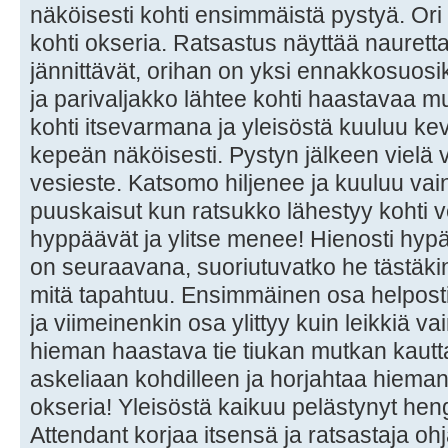
näköisesti kohti ensimmäistä pystyä. Ori yl
kohti okseria. Ratsastus näyttää nauretta
jännittävät, orihan on yksi ennakkosuosi
ja parivaljakko lähtee kohti haastavaa mu
kohti itsevarmana ja yleisöstä kuuluu ke
kepeän näköisesti. Pystyn jälkeen vielä
vesieste. Katsomo hiljenee ja kuuluu vai
puuskaisut kun ratsukko lähestyy kohti ve
hyppäävät ja ylitse menee! Hienosti hyp
on seuraavana, suoriutuvatko he tästäkin
mitä tapahtuu. Ensimmäinen osa helposti yl
ja viimeinenkin osa ylittyy kuin leikkiä va
hieman haastava tie tiukan mutkan kautta
askeliaan kohdilleen ja horjahtaa hiema
okseria! Yleisöstä kaikuu pelästynyt hen
Attendant korjaa itsensä ja ratsastaja ohj