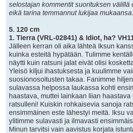
selostajan kommentit suorituksen välillä o
eikä tarina temmannut lukijaa mukaansa.
5. 120 cm
1. Tierra (VRL-02841) & Idiot, ha? VH
Jälleen kerran oli aika lähteä Iksun kan
kuinka esteitä hypätään. Tulimme kentäl
näytti kuin ratsuni jalat eivät olisi koske
Yleisö kiljui ihastuksesta ja kuulimme v
suosionosoitusten takaa. Fanimme hilje
sulavassa helpossa laukassa kohti ensimm
haastava, muttei lainkaan liian haastava
ratsulleni! Kuiskin rohkaisevia sanoja ra
ensimmäinen este lähestyi meitä. Iksu vas
ylitimme sulavasti ja ilmavasti ensimmäis
Minun tarvitsi vain aavistus korjata istun