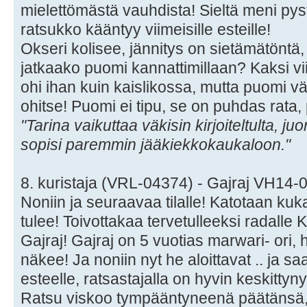
mielettömästä vauhdista! Sieltä meni pyst
ratsukko kääntyy viimeisille esteille!
Okseri kolisee, jännitys on sietämätöntä,
jatkaako puomi kannattimillaan? Kaksi vi
ohi ihan kuin kaislikossa, mutta puomi vä
ohitse! Puomi ei tipu, se on puhdas rata,
"Tarina vaikuttaa väkisin kirjoiteltulta, ju
sopisi paremmin jääkiekkokaukaloon."
8. kuristaja (VRL-04374) - Gajraj VH14
Noniin ja seuraavaa tilalle! Katotaan kuka
tulee! Toivottakaa tervetulleeksi radalle 
Gajraj! Gajraj on 5 vuotias marwari- ori, h
näkee! Ja noniin nyt he aloittavat .. ja s
esteelle, ratsastajalla on hyvin keskittyn
Ratsu viskoo tympääntyneenä päätänsä, 