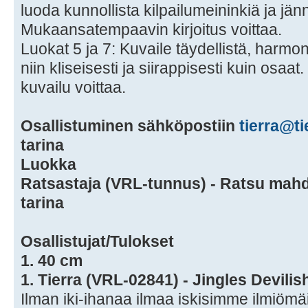
luoda kunnollista kilpailumeininkiä ja jänn
Mukaansatempaavin kirjoitus voittaa.
Luokat 5 ja 7: Kuvaile täydellistä, harmo
niin kliseisesti ja siirappisesti kuin osaat.
kuvailu voittaa.
Osallistuminen sähköpostiin
tierra@ti
tarina
Luokka
Ratsastaja (VRL-tunnus) - Ratsu mah
tarina
Osallistujat/Tulokset
1. 40 cm
1. Tierra (VRL-02841) - Jingles Devili
Ilman iki-ihanaa ilmaa iskisimme ilmiömäise