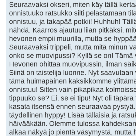
Seuraavaksi okseri, miten käy tällä kerta
onnistuuko ratsukko silti pelastamaan tila
onnistuu, ja takapää potkii! Huhhuh! Täll
nähdä. Kaarros ajautuu liian pitkäksi, mit
hevonen empii muurilla, mutta se hyppää
Seuraavaksi trippeli, mutta mitä minun v
onko se muovipussi? Kyllä se on! Tämä vo
Hevonen ohittaa muovipussin, ilman sä
Siinä on taistelija luonne. Nyt saavutaan
tämä huimapäinen kaksikkomme ylittämä
onnistuu! Sitten vain pikapikaa kolmoissa
tippuuko se? Ei, se ei tipu! Nyt oli täpärä
kasata itsensä ennen seuraavaa pystyä. J
täydellinen hyppy! Lisää tällaisia ja ratsu
häivääkään. Olemme tulossa kahdeksann
alkaa näkyä jo pientä väsymystä, mutta h