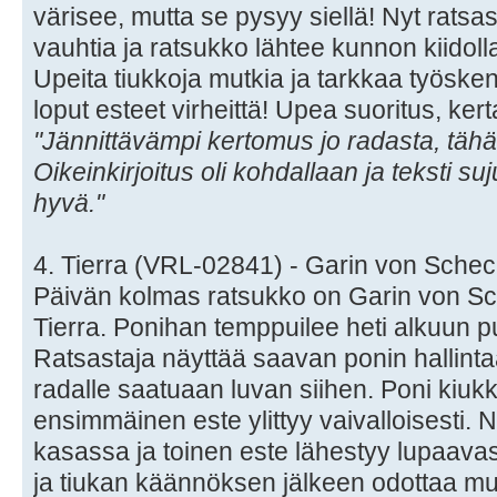
värisee, mutta se pysyy siellä! Nyt ratsa
vauhtia ja ratsukko lähtee kunnon kiidoll
Upeita tiukkoja mutkia ja tarkkaa työsken
loput esteet virheittä! Upea suoritus, ker
"Jännittävämpi kertomus jo radasta, tähän
Oikeinkirjoitus oli kohdallaan ja teksti su
hyvä."
4. Tierra (VRL-02841) - Garin von Sch
Päivän kolmas ratsukko on Garin von S
Tierra. Ponihan temppuilee heti alkuun pu
Ratsastaja näyttää saavan ponin hallinta
radalle saatuaan luvan siihen. Poni kiuk
ensimmäinen este ylittyy vaivalloisesti. 
kasassa ja toinen este lähestyy lupaavast
ja tiukan käännöksen jälkeen odottaa muur