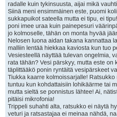
radalle kuin tykinsuusta, aijai mikä vauht
Siinä meni ensimmäinen este, puomi ko
sukkapuikot sateella mutta ei tipu, ei tipu
poni imee uraa kuin painepesuri väärinpä
jo kolmoselle, tähän on monta hyvää jään
Nelosen luona aidan takana kannattaa lait
malliin lentää hiekkaa kaviosta kun tuo p
Vesiesteellä näyttää tulevan ongelmia, v
rata tähän? Vesi pärskyy, mutta este on 
täplittääkö ponin ryntäitä vesipärskeet vai
Tiukka kaarre kolmoissarjalle! Ratsukko 
tuntuu kun kohdattaisiin lohikäärme tai m
mutta sieltä se ponnistus lähtee! Ai, nätisti
pitäisi mikrofonia!
Trippeli suhahti alta, ratsukko ei näytä 
veturi ja ratsastajaa ei meinaa nähdä, na