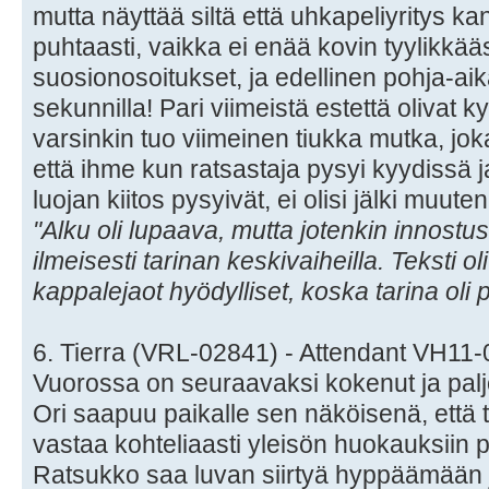
mutta näyttää siltä että uhkapeliyritys ka
puhtaasti, vaikka ei enää kovin tyylikkä
suosionosoitukset, ja edellinen pohja-ai
sekunnilla! Pari viimeistä estettä olivat k
varsinkin tuo viimeinen tiukka mutka, joka 
että ihme kun ratsastaja pysyi kyydissä 
luojan kiitos pysyivät, ei olisi jälki muute
"Alku oli lupaava, mutta jotenkin innostus
ilmeisesti tarinan keskivaiheilla. Teksti ol
kappalejaot hyödylliset, koska tarina oli p
6. Tierra (VRL-02841) - Attendant VH11
Vuorossa on seuraavaksi kokenut ja paljo
Ori saapuu paikalle sen näköisenä, että t
vastaa kohteliaasti yleisön huokauksiin
Ratsukko saa luvan siirtyä hyppäämään ja