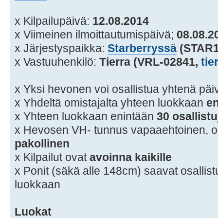
x Kilpailupäivä:
12.08.2014
x Viimeinen ilmoittautumispäivä;
08.08.2
x Järjestyspaikka:
Starberryssä
(STAR1
x Vastuuhenkilö:
Tierra (VRL-02841,
tie
x Yksi hevonen voi osallistua yhtenä pä
x Yhdeltä omistajalta yhteen luokkaan
en
x Yhteen luokkaan enintään
30 osallistu
x Hevosen VH- tunnus vapaaehtoinen, 
pakollinen
x Kilpailut ovat
avoinna kaikille
x Ponit (säkä alle 148cm) saavat osalli
luokkaan
Luokat