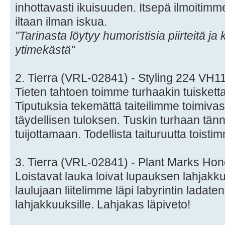
inhottavasti ikuisuuden. Itsepä ilmoitim
iltaan ilman iskua.
"Tarinasta löytyy humoristisia piirteitä ja
ytimekästä"
2. Tierra (VRL-02841) - Styling 224 VH
Tieten tahtoen toimme turhaakin tuiskett
Tiputuksia tekemättä taiteilimme toimivast
täydellisen tuloksen. Tuskin turhaan t
tuijottamaan. Todellista taituruutta toisti
3. Tierra (VRL-02841) - Plant Marks H
Loistavat lauka loivat lupauksen lahjak
laulujaan liitelimme läpi labyrintin ladaten 
lahjakkuuksille. Lahjakas läpiveto!