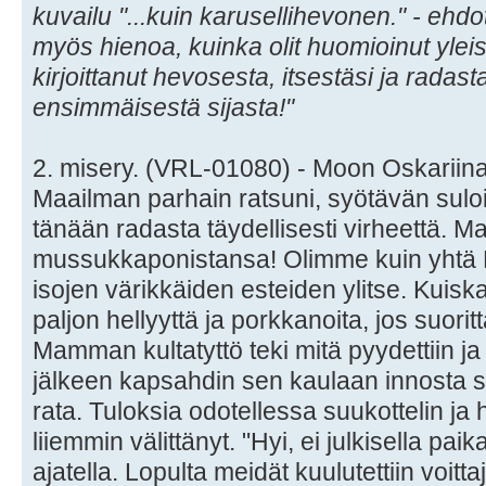
kuvailu "...kuin karusellihevonen." - ehdott
myös hienoa, kuinka olit huomioinut yleis
kirjoittanut hevosesta, itsestäsi ja rada
ensimmäisestä sijasta!"
2. misery. (VRL-01080) - Moon Oskariin
Maailman parhain ratsuni, syötävän suloi
tänään radasta täydellisesti virheettä. M
mussukkaponistansa! Olimme kuin yhtä 
isojen värikkäiden esteiden ylitse. Kuiskai
paljon hellyyttä ja porkkanoita, jos suori
Mamman kultatyttö teki mitä pyydettiin ja 
jälkeen kapsahdin sen kaulaan innosta 
rata. Tuloksia odotellessa suukottelin ja he
liiemmin välittänyt. "Hyi, ei julkisella paik
ajatella. Lopulta meidät kuulutettiin voitt