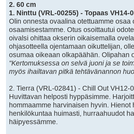
2. 60 cm
1. Ninttu (VRL-00255) - Topaas VH14-
Olin onnesta ovaalina otettuamme osaa 
osaamisestamme. Otus osoittautui odot
oivalsi ohittaa okserin oikaisemalla ovelas
ohjasotteella ojentamaan oikuttelijan, oll
osumaa oikeaan olkapäähän. Olipahan op
"Kertomuksessa on selvä juoni ja se toim
myös ihailtavan pitkä tehtävänannon hu
2. Tierra (VRL-02841) - Chill Out VH12
Huvittavan helposti hyppäsimme. Harjoitte
hommaamme harvinaisen hyvin. Hienot hy
henkilökuntaa huimasti, hurraahuudot hai
häipyessämme.