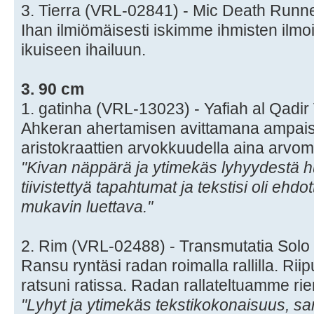
3. Tierra (VRL-02841) - Mic Death Run
Ihan ilmiömäisesti iskimme ihmisten ilmo
ikuiseen ihailuun.
3. 90 cm
1. gatinha (VRL-13023) - Yafiah al Qad
Ahkeran ahertamisen avittamana ampai
aristokraattien arvokkuudella aina arvomit
"Kivan näppärä ja ytimekäs lyhyydestä hu
tiivistettyä tapahtumat ja tekstisi oli ehdo
mukavin luettava."
2. Rim (VRL-02488) - Transmutatia Sol
Ransu ryntäsi radan roimalla rallilla. Rii
ratsuni ratissa. Radan rallateltuamme riem
"Lyhyt ja ytimekäs tekstikokonaisuus, sa