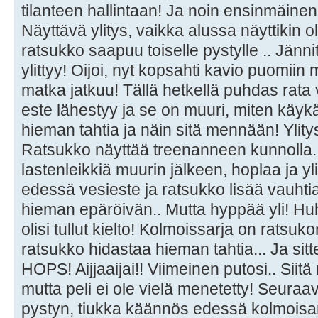
tilanteen hallintaan! Ja noin ensinmäinen 
Näyttävä ylitys, vaikka alussa näyttikin 
ratsukko saapuu toiselle pystylle .. Jännity
ylittyy! Oijoi, nyt kopsahti kavio puomiin
matka jatkuu! Tällä hetkellä puhdas rata 
este lähestyy ja se on muuri, miten käyk
hieman tahtia ja näin sitä mennään! Ylitys 
Ratsukko näyttää treenanneen kunnolla.
lastenleikkiä muurin jälkeen, hoplaa ja y
edessä vesieste ja ratsukko lisää vauhtia
hieman epäröivän.. Mutta hyppää yli! Huhh
olisi tullut kielto! Kolmoissarja on rats
ratsukko hidastaa hieman tahtia... Ja sit
HOPS! Aijjaaijai!! Viimeinen putosi.. Siit
mutta peli ei ole vielä menetetty! Seura
pystyn, tiukka käännös edessä kolmoisarj