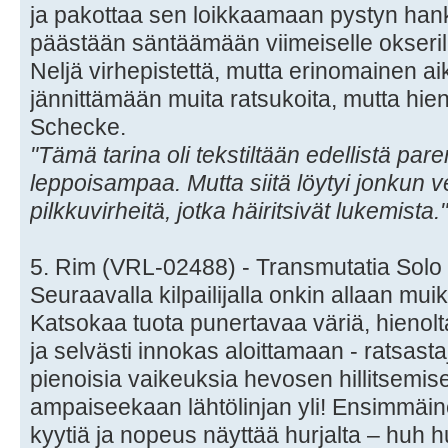
ja pakottaa sen loikkaamaan pystyn hank
päästään säntäämään viimeiselle okserill
Neljä virhepistettä, mutta erinomainen a
jännittämään muita ratsukoita, mutta hien
Schecke.
"Tämä tarina oli tekstiltään edellistä par
leppoisampaa. Mutta siitä löytyi jonkun ve
pilkkuvirheitä, jotka häiritsivät lukemista."
5. Rim (VRL-02488) - Transmutatia Sol
Seuraavalla kilpailijalla onkin allaan mui
Katsokaa tuota punertavaa väriä, hienol
ja selvästi innokas aloittamaan - ratsasta
pienoisia vaikeuksia hevosen hillitsemis
ampaiseekaan lähtölinjan yli! Ensimmäi
kyytiä ja nopeus näyttää hurjalta – huh huh, y