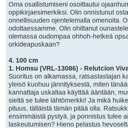
Oma osallistumiseni osoittautui ojaanh
oppikirjaesimerkiksi. Olin onnistunut o
onnellisuuden ojentelemalla omenoita. O
odottaessamme. Olin ohittanut ounastel
olemassa oudompaa ohhoh-hetkeä opsa
orkideapuskaan?
4. 100 cm
1. Homsu (VRL-13086) - Relutcion Viv
Suoritus on alkamassa, ratsastastajan ka
yleisö kuohuu jännityksestä, miten tän
kannattaja uskaltaa käyttää ääntään, muut
sieltä se tulee lähtömerkki! Ja mikä huik
pituus, tälläistä tämän pitää olla. Ratsu
ensimmäistä pystyä, ja ponnistus tulee a
laskeutumisen? Hieno pelastus hevoselt