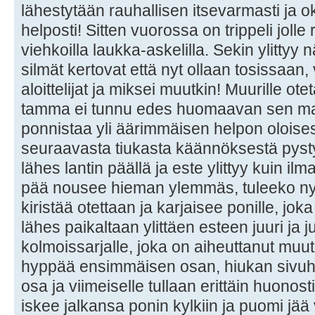
lähestytään rauhallisen itsevarmasti ja ok
helposti! Sitten vuorossa on trippeli jolle
viehkoilla laukka-askelilla. Sekin ylittyy 
silmät kertovat että nyt ollaan tosissaan,
aloittelijat ja miksei muutkin! Muurille o
tamma ei tunnu edes huomaavan sen mas
ponnistaa yli äärimmäisen helpon oloises
seuraavasta tiukasta käännöksestä pysty
lähes lantin päällä ja este ylittyy kuin il
pää nousee hieman ylemmäs, tuleeko ny
kiristää otettaan ja karjaisee ponille, jo
lähes paikaltaan ylittäen esteen juuri ja j
kolmoissarjalle, joka on aiheuttanut mu
hyppää ensimmäisen osan, hiukan sivuh
osa ja viimeiselle tullaan erittäin huonos
iskee jalkansa ponin kylkiin ja puomi jä