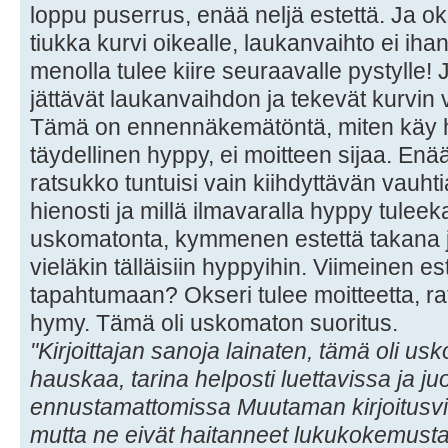
loppu puserrus, enää neljä estettä. Ja ok
tiukka kurvi oikealle, laukanvaihto ei iha
menolla tulee kiire seuraavalle pystylle!
jättävät laukanvaihdon ja tekevät kurv
Tämä on ennennäkemätöntä, miten käy hy
täydellinen hyppy, ei moitteen sijaa. Enää
ratsukko tuntuisi vain kiihdyttävän vauht
hienosti ja millä ilmavaralla hyppy tule
uskomatonta, kymmenen estettä takana j
vieläkin tälläisiin hyppyihin. Viimeinen e
tapahtumaan? Okseri tulee moitteetta, ra
hymy. Tämä oli uskomaton suoritus.
"Kirjoittajan sanoja lainaten, tämä oli us
hauskaa, tarina helposti luettavissa ja j
ennustamattomissa Muutaman kirjoitusvi
mutta ne eivät haitanneet lukukokemusta. 