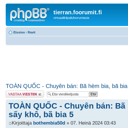
tierran.foorumit.fi
virtuaalikilpailufoorumiasia
Etusivu
‹
Ravit
TOÀN QUỐC - Chuyên bán: Bã hèm bia, bã bia 
Lähetä vastaus
TOÀN QUỐC - Chuyên bán: Bã h
sấy khô, bã bia 5
Kirjoittaja
bothembia50d
» 07. Heinä 2024 03:43