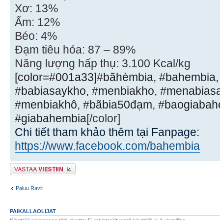
Xơ: 13%
Ẩm: 12%
Béo: 4%
Đạm tiêu hóa: 87 – 89%
Năng lượng hấp thụ: 3.100 Kcal/kg
[color=#001a33]#bãhèmbia, #bahembia,
#babiasaykho, #menbiakho, #menabias
#menbiakhô, #bãbia50đạm, #baogiabahe
#giabahembia
[/color]
Chi tiết tham khảo thêm tại Fanpage:
https://www.facebook.com/bahembia
Lähetä vastaus
Paluu Ravit
PAIKALLAOLIJAT