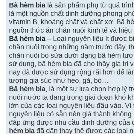
Bã hèm bia
là sản phẩm phụ từ quá trìn
là một nguồn chất dinh dưỡng phong phú
vitamin B, khoáng chất và chất xơ. Bã h
nguồn thức ăn chăn nuôi kinh tế và hiệu
Bã hèm bia
– Loại nguyên liệu ít được b
chăn nuôi trong những năm trước đây, 
chăn nuôi bò sữa dưới dạng bã hèm tươi
sử dụng, bã hèm bia đã cho thấy giá trị 
nay đã được sử dụng rộng rãi hơn để là
tượng gia súc như heo, gà, bò…
Bã hèm bia
, là một sự lựa chọn hợp lý 
nuôi nước ta đang trong giai đoạn khó k
lớn của các loại nguyên liệu đầu vào. V
nguyên liệu có sẵn nên giá thành không 
đáp ứng được nhu cầu dinh dưỡng của 
hèm bia
đã dần thay thế được các loại n