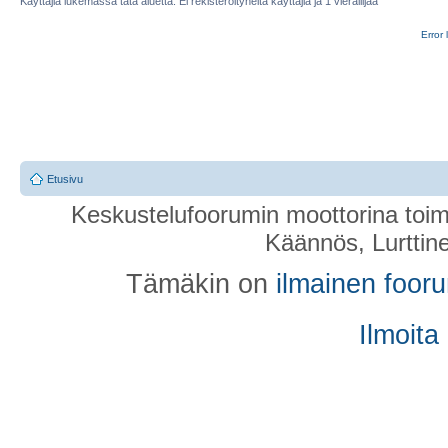
Käyttäjiä lukemassa tätä aluetta: Ei rekisteröityneitä käyttäjiä ja 1 vierailijaa
Error 
Etusivu
Keskustelufoorumin moottorina toim
Käännös, Lurttin
Tämäkin on
ilmainen foor
Ilmoita