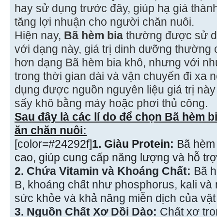
hay sử dụng trước đây, giúp hạ giá thành
tăng lợi nhuận cho người chăn nuôi.
Hiện nay,
Bã hèm bia
thường được sử dụ
với dạng này, giá trị dinh dưỡng thường
hơn dạng Bã hèm bia khô, nhưng với n
trong thời gian dài và vận chuyển đi xa 
dụng được nguồn nguyên liệu giá trị này
sấy khô bằng máy hoặc phơi thủ công.
Sau đây là các lí do để chọn Bã hèm b
ăn chăn nuôi:
[color=#24292f]
1. Giàu Protein:
Bã hèm 
cao, giúp cung cấp năng lượng và hỗ trợ 
2. Chứa Vitamin và Khoáng Chất:
Bã h
B, khoáng chất như phosphorus, kali và
sức khỏe và khả năng miễn dịch của vật 
3. Nguồn Chất Xơ Dồi Dào:
Chất xơ tro