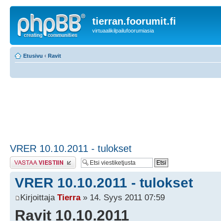
tierran.foorumit.fi
virtuaalikilpailufoorumiasia
Etusivu
‹
Ravit
VRER 10.10.2011 - tulokset
Lähetä vastaus
VRER 10.10.2011 - tulokset
Kirjoittaja
Tierra
» 14. Syys 2011 07:59
Ravit 10.10.2011