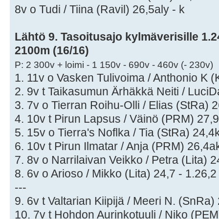
8v o Tudi / Tiina (Ravil) 26,5aly - k
Lähtö 9. Tasoitusajo kylmäverisille 1.24,
2100m (16/16)
P: 2 300v + loimi - 1 150v - 690v - 460v (- 230v)
1. 11v o Vasken Tulivoima / Anthonio K (
2. 9v t Taikasumun Ärhäkkä Neiti / LuciDa
3. 7v o Tierran Roihu-Olli / Elias (StRa) 
4. 10v t Pirun Lapsus / Väinö (PRM) 27,9
5. 15v o Tierra's Noflka / Tia (StRa) 24,4
6. 10v t Pirun Ilmatar / Anja (PRM) 26,4a
7. 8v o Narrilaivan Veikko / Petra (Lita) 2
8. 6v o Arioso / Mikko (Lita) 24,7 - 1.26,2
---
9. 6v t Valtarian Kiipijä / Meeri N. (SnRa)
10. 7v t Hohdon Aurinkotuuli / Niko (PEM