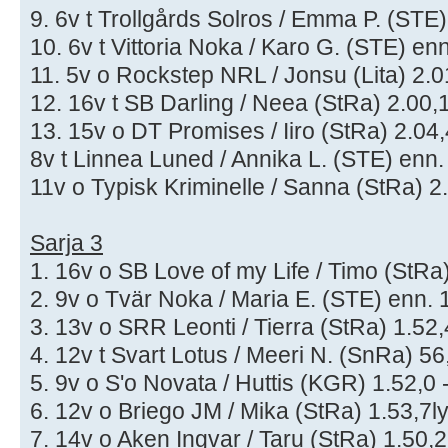
9. 6v t Trollgårds Solros / Emma P. (STE)
10. 6v t Vittoria Noka / Karo G. (STE) enn
11. 5v o Rockstep NRL / Jonsu (Lita) 2.01
12. 16v t SB Darling / Neea (StRa) 2.00,1
13. 15v o DT Promises / Iiro (StRa) 2.04,
8v t Linnea Luned / Annika L. (STE) enn.
11v o Typisk Kriminelle / Sanna (StRa) 2.
Sarja 3
1. 16v o SB Love of my Life / Timo (StRa)
2. 9v o Tvär Noka / Maria E. (STE) enn. 1
3. 13v o SRR Leonti / Tierra (StRa) 1.52,
4. 12v t Svart Lotus / Meeri N. (SnRa) 56,
5. 9v o S'o Novata / Huttis (KGR) 1.52,0 
6. 12v o Briego JM / Mika (StRa) 1.53,7ly
7. 14v o Aken Ingvar / Taru (StRa) 1.50,2