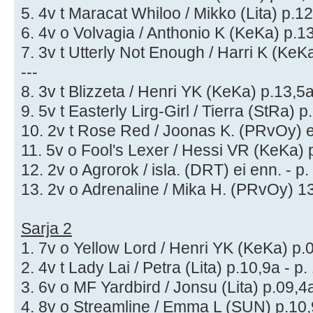
5. 4v t Maracat Whiloo / Mikko (Lita) p.12
6. 4v o Volvagia / Anthonio K (KeKa) p.13
7. 3v t Utterly Not Enough / Harri K (KeKa
---
8. 3v t Blizzeta / Henri YK (KeKa) p.13,5a
9. 5v t Easterly Lirg-Girl / Tierra (StRa) p
10. 2v t Rose Red / Joonas K. (PRvOy) ei
11. 5v o Fool's Lexer / Hessi VR (KeKa) p
12. 2v o Agrorok / isla. (DRT) ei enn. - p.
13. 2v o Adrenaline / Mika H. (PRvOy) 13
Sarja 2
1. 7v o Yellow Lord / Henri YK (KeKa) p.0
2. 4v t Lady Lai / Petra (Lita) p.10,9a - p.
3. 6v o MF Yardbird / Jonsu (Lita) p.09,4a
4. 8v o Streamline / Emma L (SUN) p.10,9