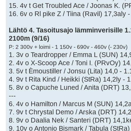
15. 4v t Get Troubled Ace / Joonas K. (P
16. 6v o Rl pike Z / Tiina (Ravil) 17,3aly 
Lähtö 4. Tasoitusajo lämminverisille 1.1
2100m (9/16)
P: 2 300v + loimi - 1 150v - 690v - 460v (- 230v)
1. 3v o Teardropper / Emma L (SUN) 14,9
2. 4v o X-Scoop Ace / Toni I. (PRvOy) 14
3. 5v t Èmoustiller / Jonsu (Lita) 14,0 - 1
4. 9v t Rita Kind / Heikki (StRa) 14,2ly - 
5. 8v o Capuche Luned / Anita (DRT) 13,
---
6. 4v o Hamilton / Marcus M (SUN) 14,2al
7. 9v t Chrystal Demo / Arska (DRT) 14,2
8. 9v o Daalia Nek / Santeri (DRT) 14,1ke
9. 10v o Antonio Bismark / Tabula (StRa)