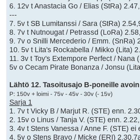
6. 12v t Anastacia Go / Elias (StRa) 2.47,
---
7. 5v t SB Lumitanssi / Sara (StRa) 2.54,9
8. 7v t Nutnougat / Petrassd (LoRa) 2.58,
9. 7v o Snilli Mercederio / Emm. (SnRa) 2
10. 5v t Lita's Rockabella / Mikko (Lita) 2
11. 3v t Toy's Extempore Perfect / Nana (
5v o Cecam Pirate Bonanza / Jonsu (Lita
Lähtö 12. Tasoitusajo B-poneille avoi
P: 150v + loimi - 75v - 45v - 30v (- 15v)
Sarja 1
1. 7v t Vicky B / Marjut R. (STE) enn. 2.3
2. 15v o Linus / Tanja V. (STE) enn. 2.22,
3. 4v t Stens Vanessa / Anne F. (STE) ei 
4. 5v o Stens Bravo / Micke (ERI) 2.30,7a