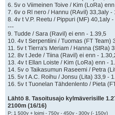
6. 5v o Viimeinen Toive / Kim (LoRa) enn 
7. 6v o Rl nero / Hannu (RAvil) 33,3aly -
8. 4v t V.P. Reetu / Pippuri (MF) 40,1aly -
---
9. Tudde / Sara (Ravil) ei enn - 1.39,5
10. 4v t Serpentiini / Tuomas (FT Team) 3
11. 5v t Tierra's Meriam / Hanna (StRa) 3
12. 8v t Jede / Tiina (Ravil) ei enn - 1.30
13. 4v t Ellan Loiste / Kim (LoRa) enn - 1
14. 5v o Taikasumun Raseemi / Petra (Lit
15. 5v t A.C. Roihu / Jonsu (Lita) 33,9 - 
16. 5v t Tuonelan Tähdenlento / Pieta (F
Lähtö 8. Tasoitusajo kylmäverisille 1.27,
2100m (16/16)
P: 1 500v + loimi - 750v - 450v - 300v (- 150v)