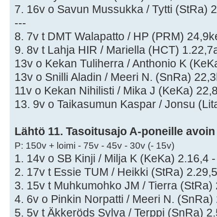
7. 16v o Savun Mussukka / Tytti (StRa) 2
---
8. 7v t DMT Walapatto / HP (PRM) 24,9ke
9. 8v t Lahja HIR / Mariella (HCT) 1.22,7a
13v o Kekan Tuliherra / Anthonio K (KeKa
13v o Snilli Aladin / Meeri N. (SnRa) 22,3k
11v o Kekan Nihilisti / Mika J (KeKa) 22,8
13. 9v o Taikasumun Kaspar / Jonsu (Lita)
Lähtö 11. Tasoitusajo A-poneille avoi
P: 150v + loimi - 75v - 45v - 30v (- 15v)
1. 14v o SB Kinji / Milja K (KeKa) 2.16,4 -
2. 17v t Essie TUM / Heikki (StRa) 2.29,5
3. 15v t Muhkumohko JM / Tierra (StRa) 2
4. 6v o Pinkin Norpatti / Meeri N. (SnRa) 
5. 5v t Äkkeröds Sylva / Terppi (SnRa) 2.