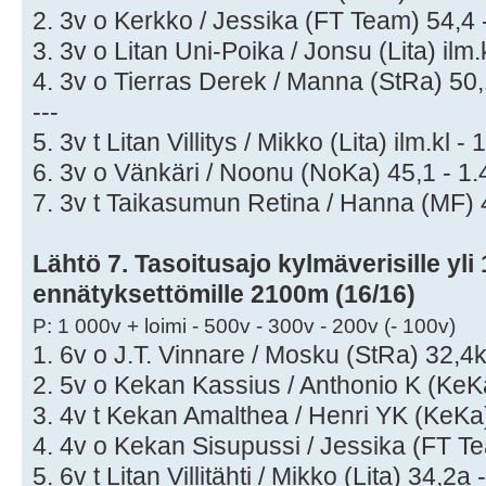
2. 3v o Kerkko / Jessika (FT Team) 54,4 
3. 3v o Litan Uni-Poika / Jonsu (Lita) ilm.
4. 3v o Tierras Derek / Manna (StRa) 50,
---
5. 3v t Litan Villitys / Mikko (Lita) ilm.kl - 
6. 3v o Vänkäri / Noonu (NoKa) 45,1 - 1.
7. 3v t Taikasumun Retina / Hanna (MF) 
Lähtö 7. Tasoitusajo kylmäverisille yli 
ennätyksettömille 2100m (16/16)
P: 1 000v + loimi - 500v - 300v - 200v (- 100v)
1. 6v o J.T. Vinnare / Mosku (StRa) 32,4k
2. 5v o Kekan Kassius / Anthonio K (KeKa
3. 4v t Kekan Amalthea / Henri YK (KeKa)
4. 4v o Kekan Sisupussi / Jessika (FT Te
5. 6v t Litan Villitähti / Mikko (Lita) 34,2a