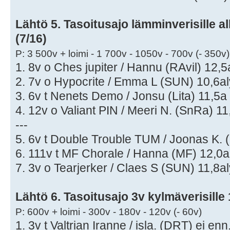
Lähtö 5. Tasoitusajo lämminverisille al
(7/16)
P: 3 500v + loimi - 1 700v - 1050v - 700v (- 350v)
1. 8v o Ches jupiter / Hannu (RAvil) 12,5a
2. 7v o Hypocrite / Emma L (SUN) 10,6aly
3. 6v t Nenets Demo / Jonsu (Lita) 11,5a 
4. 12v o Valiant PIN / Meeri N. (SnRa) 11
---
5. 6v t Double Trouble TUM / Joonas K. 
6. 111v t MF Chorale / Hanna (MF) 12,0a
7. 3v o Tearjerker / Claes S (SUN) 11,8al
Lähtö 6. Tasoitusajo 3v kylmäverisille
P: 600v + loimi - 300v - 180v - 120v (- 60v)
1. 3v t Valtrian Iranne / isla. (DRT) ei enn