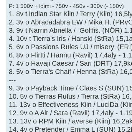
P: 1 500v + loimi - 750v - 450v - 300v (- 150v)
1. 8v t Indian Star Kiin / Terry (Kiin) 16,5l
2. 3v o Abracadabra EW / Mika H. (PRvO
3. 9v t Narrin Abriella / -Golffis. (NÖR) 1
4. 10v t Tierra's Iris / Hanski (StRa) 15,1
5. 6v o Passions Rules UJ / misery. (ERI)
6. 8v o Flirtti / Hannu (Ravil) 17,4aly - 1.
7. 4v o Havaji Caesar / Sari (DRT) 17,9ke
8. 5v o Tierra's Chaif / Henna (StRa) 16,0
---
9. 3v o Payback Time / Claes S (SUN) 15
10. 5v o Tierras Rufus / Tierra (StRa) 16,
11. 13v o Effectiveness Kiin / LuciDa (Kii
12. 9v o A Air / Sara (Ravil) 17,4aly - 1.1
13. 13v o RPM Kiin / averse (Kiin) 16,2ak
14. 4v o Pretender / Emma L (SUN) 15,2k