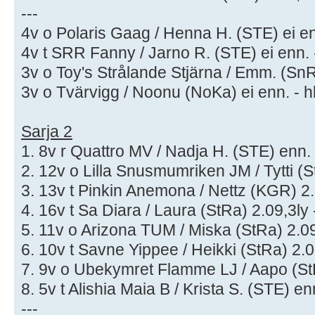
---
4v o Polaris Gaag / Henna H. (STE) ei en
4v t SRR Fanny / Jarno R. (STE) ei enn. -
3v o Toy's Strålande Stjärna / Emm. (SnRa
3v o Tvärvigg / Noonu (NoKa) ei enn. - hl
Sarja 2
1. 8v r Quattro MV / Nadja H. (STE) enn. 
2. 12v o Lilla Snusmumriken JM / Tytti (S
3. 13v t Pinkin Anemona / Nettz (KGR) 2.1
4. 16v t Sa Diara / Laura (StRa) 2.09,3ly 
5. 11v o Arizona TUM / Miska (StRa) 2.09
6. 10v t Savne Yippee / Heikki (StRa) 2.0
7. 9v o Ubekymret Flamme LJ / Aapo (StR
8. 5v t Alishia Maia B / Krista S. (STE) en
---