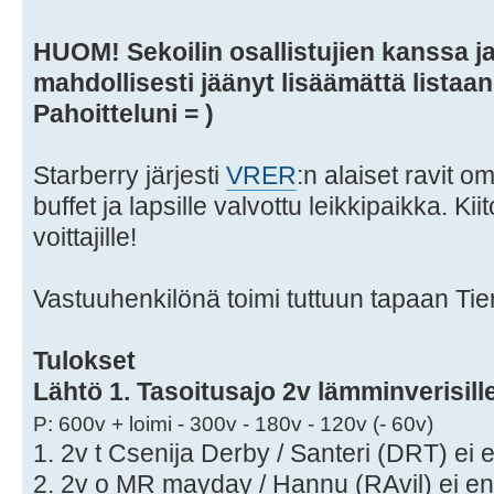
HUOM! Sekoilin osallistujien kanssa
mahdollisesti jäänyt lisäämättä listaan n
Pahoitteluni = )
Starberry järjesti
VRER
:n alaiset ravit o
buffet ja lapsille valvottu leikkipaikka. Kii
voittajille!
Vastuuhenkilönä toimi tuttuun tapaan Tie
Tulokset
Lähtö 1. Tasoitusajo 2v lämminverisill
P: 600v + loimi - 300v - 180v - 120v (- 60v)
1. 2v t Csenija Derby / Santeri (DRT) ei e
2. 2v o MR mayday / Hannu (RAvil) ei en