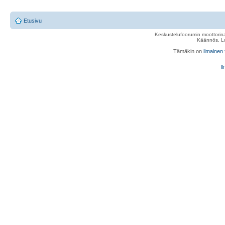
Etusivu
Keskustelufoorumin moottorina
Käännös, Lu
Tämäkin on
ilmainen
Il