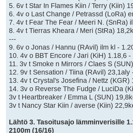
5. 6v t Star In Flames Kiin / Terry (Kiin) 
6. 4v o Last Change / Petrassd (LoRa) en
7. 4v t Fear The Fear / Meeri N. (SnRa) il
8. 4v t Tierras Kheara / Meri (StRa) 18,2k
---
9. 6v o Jonas / Hannu (RAvil) ilm kl - 1.2
10. 4v o BBT Encore / Jari (KiH) 1.18,6 -
11. 3v t Smoke n Mirrors / Claes S (SUN)
12. 9v t Sensation / Tiina (RAvil) 23,1aly 
13. 4v t Crystal's Josefina / Nettz (KGR) 
14. 3v o Reverse The Fudge / LuciDa (Kii
3v t Heartbreaker / Emma L (SUN) 19,8ke
3v t Nancy Star Kiin / averse (Kiin) 22,9k
Lähtö 3. Tasoitusajo lämminverisille 1.1
2100m (16/16)