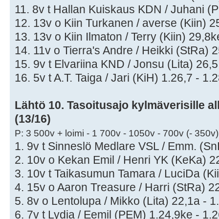
11. 8v t Hallan Kuiskaus KDN / Juhani (
12. 13v o Kiin Turkanen / averse (Kiin) 2
13. 13v o Kiin Ilmaton / Terry (Kiin) 29,8k
14. 11v o Tierra's Andre / Heikki (StRa) 2
15. 9v t Elvariina KND / Jonsu (Lita) 26,5
16. 5v t A.T. Taiga / Jari (KiH) 1.26,7 - 1.
Lähtö 10. Tasoitusajo kylmäverisille al
(13/16)
P: 3 500v + loimi - 1 700v - 1050v - 700v (- 350v)
1. 9v t Sinneslö Medlare VSL / Emm. (Sn
2. 10v o Kekan Emil / Henri YK (KeKa) 22
3. 10v t Taikasumun Tamara / LuciDa (Kiin
4. 15v o Aaron Treasure / Harri (StRa) 22
5. 8v o Lentolupa / Mikko (Lita) 22,1a - 1
6. 7v t Lydia / Eemil (PEM) 1.24,9ke - 1.