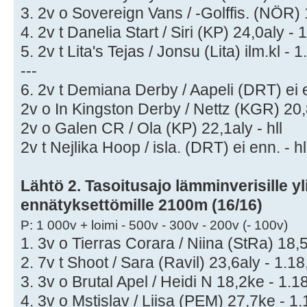
3. 2v o Sovereign Vans / -Golffis. (NÖR) 
4. 2v t Danelia Start / Siri (KP) 24,0aly - 
5. 2v t Lita's Tejas / Jonsu (Lita) ilm.kl - 1
---
6. 2v t Demiana Derby / Aapeli (DRT) ei e
2v o In Kingston Derby / Nettz (KGR) 20,8
2v o Galen CR / Ola (KP) 22,1aly - hll
2v t Nejlika Hoop / isla. (DRT) ei enn. - hl
Lähtö 2. Tasoitusajo lämminverisille yli
ennätyksettömille 2100m (16/16)
P: 1 000v + loimi - 500v - 300v - 200v (- 100v)
1. 3v o Tierras Corara / Niina (StRa) 18,
2. 7v t Shoot / Sara (Ravil) 23,6aly - 1.18
3. 3v o Brutal Apel / Heidi N 18,2ke - 1.1
4. 3v o Mstislav / Liisa (PEM) 27,7ke - 1.