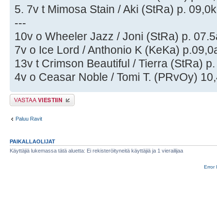
5. 7v t Mimosa Stain / Aki (StRa) p. 09,0k
---
10v o Wheeler Jazz / Joni (StRa) p. 07.5a
7v o Ice Lord / Anthonio K (KeKa) p.09,0a
13v t Crimson Beautiful / Tierra (StRa) p.
4v o Ceasar Noble / Tomi T. (PRvOy) 10,
Lähetä vastaus
Paluu Ravit
PAIKALLAOLIJAT
Käyttäjiä lukemassa tätä aluetta: Ei rekisteröityneitä käyttäjiä ja 1 vierailijaa
Error 