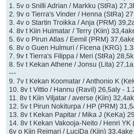
1. 5v o Snilli Adrian / Markku (StRa) 27,3
2. 9v o Tierra's Vinder / Henna (StRa) 27
3. 4v o Startin Troikka / Anja (PRM) 39,2a
4. 8v t Kiin Huimatar / Terry (Kiin) 33,4ak
5. 6v o Pirun Atlas / Eemil (PRM) 37,6ake
6. 8v o Guen Hulmuri / Ficena (KRG) 1.3
7. 9v t Tierra's Filippa / Meri (StRa) 28,5
8. 5v t Kekan Athene / Jonsu (Lita) 27,1a
---
9. 7v t Kekan Koomatar / Anthonio K (Ke
10. 8v t Vittio / Hannu (Ravil) 26,5aly - 1
11. 8v t Kiin Viljatar / averse (Kiin) 32,4a
12. 5v t Pirun Nokiturpa / HP (PRM) 31,5
13. 8v t Kekan Papitar / Mika J (KeKa) 29
14. 8v t Kekan Vakooja-Neito / Henri YK 
6v o Kiin Reimari / LuciDa (Kiin) 33,4ake 