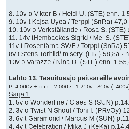
---
8. 10v o Viktor B / Heidi U. (STE) enn. 1.
9. 10v t Kajsa Uyea / Terppi (SnRa) 47,0l
10. 10v o Verkställande / Rosa S. (STE) e
11. 14v tHembackes Sigrid / Mei S. (STE)
11v t Rosentärna SWE / Torppi (SnRa) 57,
8v t Stens Torhild/ misery. (ERI) 58,8a - h
10v o Varazze / Nina D. (STE) enn. 1.55,
Lähtö 13. Tasoitusajo peitsareille avo
P: 4 000v + loimi - 2 000v - 1 200v - 800v (- 400v
Sarja 1
1. 5v o Wonderline / Claes S (SUN) p.14,
2. 3v o Twist N Shout / Toni I. (PRvOy) 12
3. 6v t Garamond / Marcus M (SUN) p.11,
4. 4v t Celebration / Mika J (KeKa) p.14,4