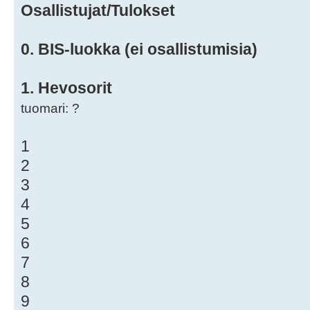
Osallistujat/Tulokset
0. BIS-luokka (ei osallistumisia)
1. Hevosorit
tuomari: ?
1
2
3
4
5
6
7
8
9