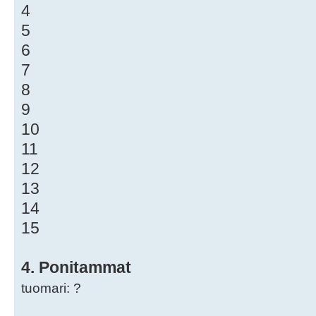
4
5
6
7
8
9
10
11
12
13
14
15
4. Ponitammat
tuomari: ?