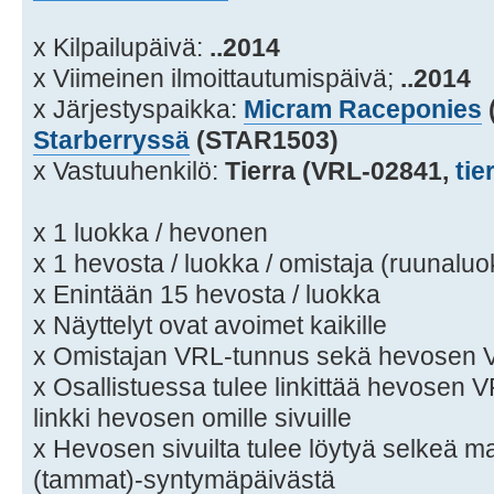
x Kilpailupäivä:
..2014
x Viimeinen ilmoittautumispäivä;
..2014
x Järjestyspaikka:
Micram Raceponies
Starberryssä
(STAR1503)
x Vastuuhenkilö:
Tierra (VRL-02841,
tie
x 1 luokka / hevonen
x 1 hevosta / luokka / omistaja (ruunalu
x Enintään 15 hevosta / luokka
x Näyttelyt ovat avoimet kaikille
x Omistajan VRL-tunnus sekä hevosen VH
x Osallistuessa tulee linkittää hevosen VRL
linkki hevosen omille sivuille
x Hevosen sivuilta tulee löytyä selkeä mai
(tammat)-syntymäpäivästä