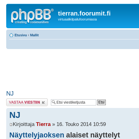
tierran.foorumit.fi
virtuaalikilpailufoorumiasia
Etusivu
‹
Mallit
NJ
Lähetä vastaus
NJ
Kirjoittaja
Tierra
» 16. Touko 2014 10:59
Näyttelyjaoksen
alaiset näyttelyt