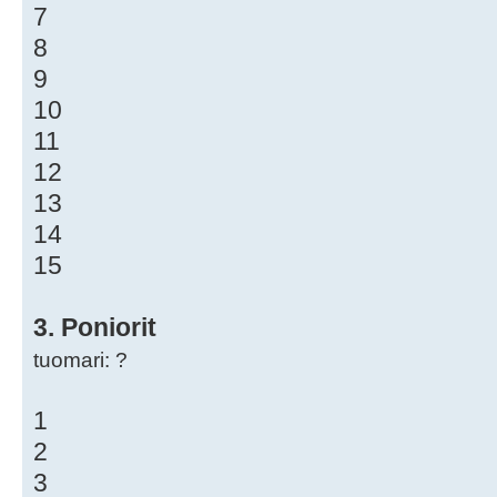
7
8
9
10
11
12
13
14
15
3. Poniorit
tuomari: ?
1
2
3