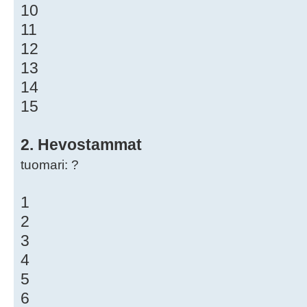
10
11
12
13
14
15
2. Hevostammat
tuomari: ?
1
2
3
4
5
6