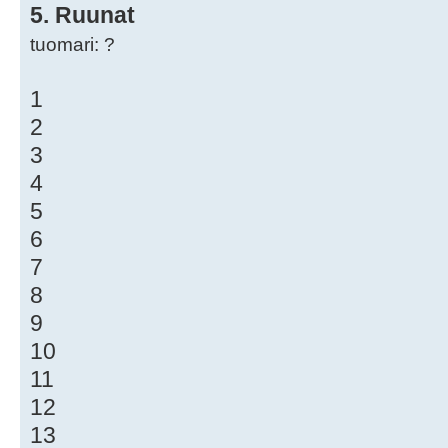
5. Ruunat
tuomari: ?
1
2
3
4
5
6
7
8
9
10
11
12
13