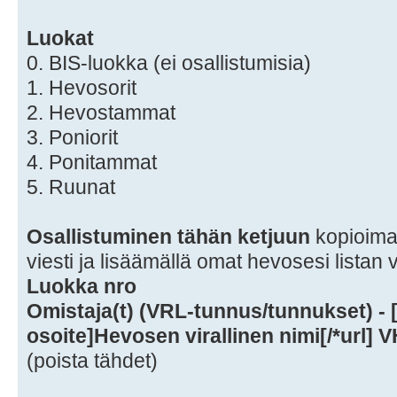
Luokat
0. BIS-luokka (ei osallistumisia)
1. Hevosorit
2. Hevostammat
3. Poniorit
4. Ponitammat
5. Ruunat
Osallistuminen tähän ketjuun
kopioimal
viesti ja lisäämällä omat hevosesi listan
Luokka nro
Omistaja(t) (VRL-tunnus/tunnukset) - [*
osoite]Hevosen virallinen nimi[/*url]
(poista tähdet)