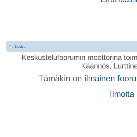
Etusivu
Keskustelufoorumin moottorina toim
Käännös, Lurttin
Tämäkin on
ilmainen foor
Ilmoita