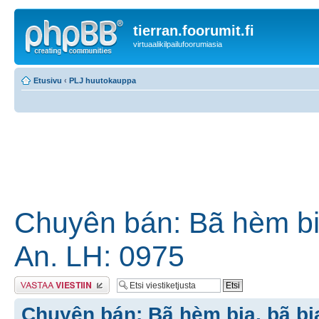
tierran.foorumit.fi
virtuaalikilpailufoorumiasia
Etusivu
‹
PLJ huutokauppa
Chuyên bán: Bã hèm bia
An. LH: 0975
Lähetä vastaus
Chuyên bán: Bã hèm bia, bã bia