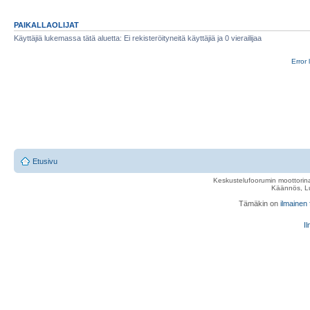
PAIKALLAOLIJAT
Käyttäjiä lukemassa tätä aluetta: Ei rekisteröityneitä käyttäjiä ja 0 vierailijaa
Error 
Etusivu
Keskustelufoorumin moottorina
Käännös, Lu
Tämäkin on
ilmainen
Il