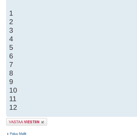
1
2
3
4
5
6
7
8
9
10
11
12
Lähetä vastaus
Paluu Mallit