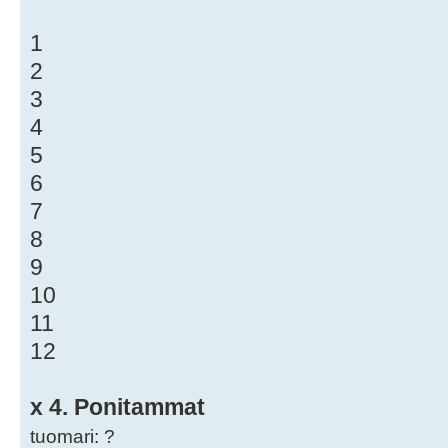
1
2
3
4
5
6
7
8
9
10
11
12
x 4. Ponitammat
tuomari: ?