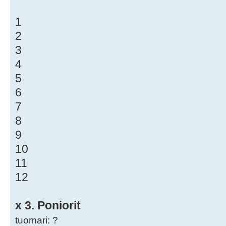
1
2
3
4
5
6
7
8
9
10
11
12
x 3. Poniorit
tuomari: ?