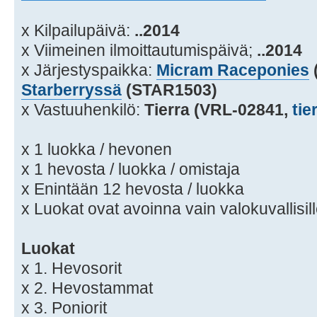
x Kilpailupäivä:
..2014
x Viimeinen ilmoittautumispäivä;
..2014
x Järjestyspaikka:
Micram Raceponies
Starberryssä
(STAR1503)
x Vastuuhenkilö:
Tierra (VRL-02841,
tie
x 1 luokka / hevonen
x 1 hevosta / luokka / omistaja
x Enintään 12 hevosta / luokka
x Luokat ovat avoinna vain valokuvallisill
Luokat
x 1. Hevosorit
x 2. Hevostammat
x 3. Poniorit