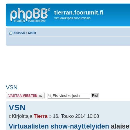
tierran.foorumit.fi
virtuaalikilpailufoorumiasia
Etusivu
‹
Mallit
VSN
Lähetä vastaus
VSN
Kirjoittaja
Tierra
» 16. Touko 2014 10:08
Virtuaalisten show-näyttelyiden
alaise