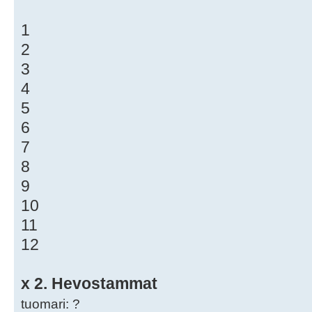
1
2
3
4
5
6
7
8
9
10
11
12
x 2. Hevostammat
tuomari: ?