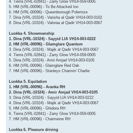
4. Tierra (VRL-02841) - Zarry Glow VH14-059-0005
5. HM (VRL-00096) - To Be Attacked Ion
6. HM (VRL-00096) - Queenborough Polemize
7. Dina (VRL-10324) - Varisha al Qadir VH14-003-0102
8. Dina (VRL-10324) - Valoraa al Qadir VH14-003-0067
Luokka 4. Showmanship
1. Dina (VRL-10324) - Sayyid LIA VH14-003-0222
2. HM (VRL-00096) - Glamglare Quantum
3. Dina (VRL-10324) - Majik al Qadir VH14-003-0067
4. Tierra (VRL-02841) - Zarry Glow VH14-059-0005
5. Dina (VRL-10324) - Amir Amjad VH14-003-0105
6. HM (VRL-00096) - Glamglare Red Oak
7. HM (VRL-00096) - Stanleys Charmin' Charlie
Luokka 5. Equitation
1. HM (VRL-00096) - Aranka RH
2. Dina (VRL-10324) - Amir Amjad VH14-003-0105
3. Dina (VRL-10324) - Sayyid LIA VH14-003-0222
4. Dina (VRL-10324) - Majik al Qadir VH14-003-0067
5. HM (VRL-00096) - Ghidora RH
6. Tierra (VRL-02841) - Zarry Glow VH14-059-0005
7. HM (VRL-00096) - Charmeine RH
Luokka 6. Pleasure driving