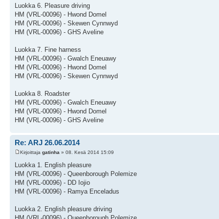
Luokka 6. Pleasure driving
HM (VRL-00096) - Hwond Domel
HM (VRL-00096) - Skewen Cynnwyd
HM (VRL-00096) - GHS Aveline
Luokka 7. Fine harness
HM (VRL-00096) - Gwalch Eneuawy
HM (VRL-00096) - Hwond Domel
HM (VRL-00096) - Skewen Cynnwyd
Luokka 8. Roadster
HM (VRL-00096) - Gwalch Eneuawy
HM (VRL-00096) - Hwond Domel
HM (VRL-00096) - GHS Aveline
Re: ARJ 26.06.2014
Kirjoittaja
gatinha
» 08. Kesä 2014 15:09
Luokka 1. English pleasure
HM (VRL-00096) - Queenborough Polemize
HM (VRL-00096) - DD Iojio
HM (VRL-00096) - Ramya Enceladus
Luokka 2. English pleasure driving
HM (VRL-00096) - Queenborough Polemize