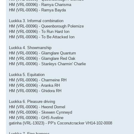
HM (VRL-00096) - Ramya Charisma
HM (VRL-00096) - Ramya Bayda
Luokka 3. Informal combination
HM (VRL-00096) - Queenborough Polemize
HM (VRL-00096) - To Run Hard Ion
HM (VRL-00096) - To Be Attacked Ion
Luokka 4. Showmanship
HM (VRL-00096) - Glamglare Quantum
HM (VRL-00096) - Glamglare Red Oak
HM (VRL-00096) - Stanleys Charmin' Charlie
Luokka 5. Equitation
HM (VRL-00096) - Charmeine RH
HM (VRL-00096) - Aranka RH
HM (VRL-00096) - Ghidora RH
Luokka 6. Pleasure driving
HM (VRL-00096) - Hwond Domel
HM (VRL-00096) - Skewen Cynnwyd
HM (VRL-00096) - GHS Aveline
gatinha (VRL-13023) - PP's Coconutcracker VH14-102-0008
Luokka 7. Fine harness