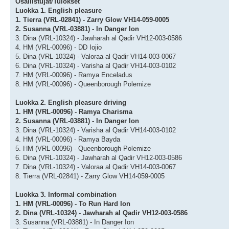
Osallistujat/Tulokset
Luokka 1. English pleasure
1. Tierra (VRL-02841) - Zarry Glow VH14-059-0005
2. Susanna (VRL-03881) - In Danger Ion
3. Dina (VRL-10324) - Jawharah al Qadir VH12-003-0586
4. HM (VRL-00096) - DD Iojio
5. Dina (VRL-10324) - Valoraa al Qadir VH14-003-0067
6. Dina (VRL-10324) - Varisha al Qadir VH14-003-0102
7. HM (VRL-00096) - Ramya Enceladus
8. HM (VRL-00096) - Queenborough Polemize
Luokka 2. English pleasure driving
1. HM (VRL-00096) - Ramya Charisma
2. Susanna (VRL-03881) - In Danger Ion
3. Dina (VRL-10324) - Varisha al Qadir VH14-003-0102
4. HM (VRL-00096) - Ramya Bayda
5. HM (VRL-00096) - Queenborough Polemize
6. Dina (VRL-10324) - Jawharah al Qadir VH12-003-0586
7. Dina (VRL-10324) - Valoraa al Qadir VH14-003-0067
8. Tierra (VRL-02841) - Zarry Glow VH14-059-0005
Luokka 3. Informal combination
1. HM (VRL-00096) - To Run Hard Ion
2. Dina (VRL-10324) - Jawharah al Qadir VH12-003-0586
3. Susanna (VRL-03881) - In Danger Ion