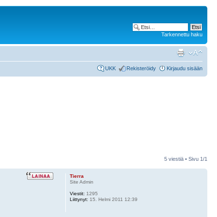
Tarkennettu haku
UKK
Rekisteröidy
Kirjaudu sisään
5 viestiä • Sivu
1
/
1
Tierra
Site Admin
Viestit:
1295
Liittynyt:
15. Helmi 2011 12:39