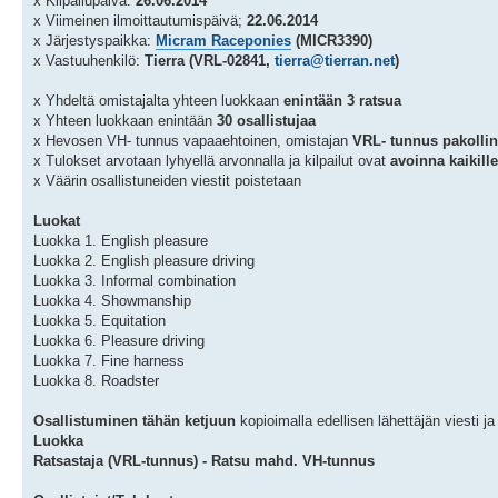
x Kilpailupäivä:
26.06.2014
x Viimeinen ilmoittautumispäivä;
22.06.2014
x Järjestyspaikka:
Micram Raceponies
(MICR3390)
x Vastuuhenkilö:
Tierra (VRL-02841,
tierra@tierran.net
)
x Yhdeltä omistajalta yhteen luokkaan
enintään 3 ratsua
x Yhteen luokkaan enintään
30 osallistujaa
x Hevosen VH- tunnus vapaaehtoinen, omistajan
VRL- tunnus pakolli
x Tulokset arvotaan lyhyellä arvonnalla ja kilpailut ovat
avoinna kaikille
x Väärin osallistuneiden viestit poistetaan
Luokat
Luokka 1. English pleasure
Luokka 2. English pleasure driving
Luokka 3. Informal combination
Luokka 4. Showmanship
Luokka 5. Equitation
Luokka 6. Pleasure driving
Luokka 7. Fine harness
Luokka 8. Roadster
Osallistuminen tähän ketjuun
kopioimalla edellisen lähettäjän viesti 
Luokka
Ratsastaja (VRL-tunnus) - Ratsu mahd. VH-tunnus