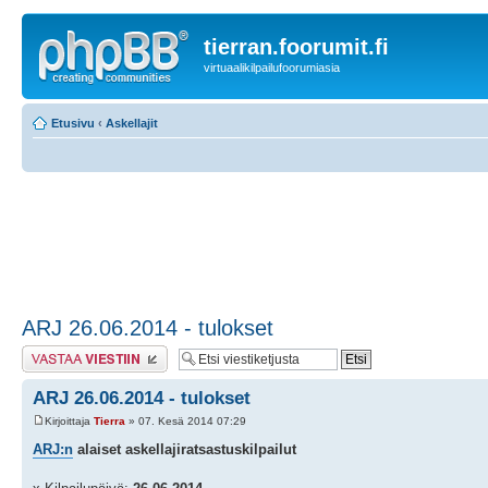
tierran.foorumit.fi
virtuaalikilpailufoorumiasia
Etusivu
‹
Askellajit
ARJ 26.06.2014 - tulokset
Lähetä vastaus
ARJ 26.06.2014 - tulokset
Kirjoittaja
Tierra
» 07. Kesä 2014 07:29
ARJ:n
alaiset askellajiratsastuskilpailut