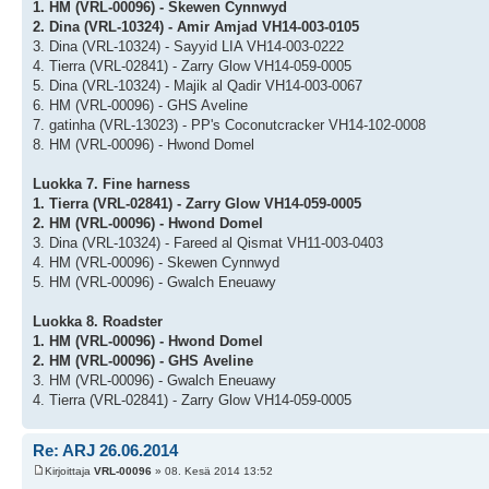
1. HM (VRL-00096) - Skewen Cynnwyd
2. Dina (VRL-10324) - Amir Amjad VH14-003-0105
3. Dina (VRL-10324) - Sayyid LIA VH14-003-0222
4. Tierra (VRL-02841) - Zarry Glow VH14-059-0005
5. Dina (VRL-10324) - Majik al Qadir VH14-003-0067
6. HM (VRL-00096) - GHS Aveline
7. gatinha (VRL-13023) - PP's Coconutcracker VH14-102-0008
8. HM (VRL-00096) - Hwond Domel
Luokka 7. Fine harness
1. Tierra (VRL-02841) - Zarry Glow VH14-059-0005
2. HM (VRL-00096) - Hwond Domel
3. Dina (VRL-10324) - Fareed al Qismat VH11-003-0403
4. HM (VRL-00096) - Skewen Cynnwyd
5. HM (VRL-00096) - Gwalch Eneuawy
Luokka 8. Roadster
1. HM (VRL-00096) - Hwond Domel
2. HM (VRL-00096) - GHS Aveline
3. HM (VRL-00096) - Gwalch Eneuawy
4. Tierra (VRL-02841) - Zarry Glow VH14-059-0005
Re: ARJ 26.06.2014
Kirjoittaja
VRL-00096
» 08. Kesä 2014 13:52