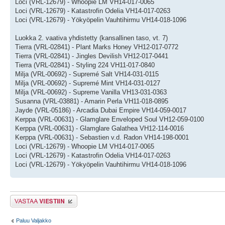
Loci (VRL-12679) - Whoopie LM VH14-017-0065
Loci (VRL-12679) - Katastrofin Odelia VH14-017-0263
Loci (VRL-12679) - Yökyöpelin Vauhtihirmu VH14-018-1096
Luokka 2. vaativa yhdistetty (kansallinen taso, vt. 7)
Tierra (VRL-02841) - Plant Marks Honey VH12-017-0772
Tierra (VRL-02841) - Jingles Devilish VH12-017-0441
Tierra (VRL-02841) - Styling 224 VH11-017-0840
Milja (VRL-00692) - Supremé Salt VH14-031-0115
Milja (VRL-00692) - Supremé Mint VH14-031-0127
Milja (VRL-00692) - Supreme Vanilla VH13-031-0363
Susanna (VRL-03881) - Amarin Perla VH11-018-0895
Jayde (VRL-05186) - Arcadia Dubai Empire VH14-059-0017
Kerppa (VRL-00631) - Glamglare Enveloped Soul VH12-059-0100
Kerppa (VRL-00631) - Glamglare Galathea VH12-114-0016
Kerppa (VRL-00631) - Sebastien v.d. Radon VH14-198-0001
Loci (VRL-12679) - Whoopie LM VH14-017-0065
Loci (VRL-12679) - Katastrofin Odelia VH14-017-0263
Loci (VRL-12679) - Yökyöpelin Vauhtihirmu VH14-018-1096
Lähetä vastaus
Paluu Valjakko