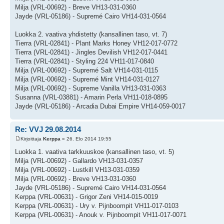
Milja (VRL-00692) - Breve VH13-031-0360
Jayde (VRL-05186) - Supremé Cairo VH14-031-0564
Luokka 2. vaativa yhdistetty (kansallinen taso, vt. 7)
Tierra (VRL-02841) - Plant Marks Honey VH12-017-0772
Tierra (VRL-02841) - Jingles Devilish VH12-017-0441
Tierra (VRL-02841) - Styling 224 VH11-017-0840
Milja (VRL-00692) - Supremé Salt VH14-031-0115
Milja (VRL-00692) - Supremé Mint VH14-031-0127
Milja (VRL-00692) - Supreme Vanilla VH13-031-0363
Susanna (VRL-03881) - Amarin Perla VH11-018-0895
Jayde (VRL-05186) - Arcadia Dubai Empire VH14-059-0017
Re: VVJ 29.08.2014
Kirjoittaja
Kerppa
» 26. Elo 2014 19:55
Luokka 1. vaativa tarkkuuskoe (kansallinen taso, vt. 5)
Milja (VRL-00692) - Gallardo VH13-031-0357
Milja (VRL-00692) - Lustkill VH13-031-0359
Milja (VRL-00692) - Breve VH13-031-0360
Jayde (VRL-05186) - Supremé Cairo VH14-031-0564
Kerppa (VRL-00631) - Grigor Zeni VH14-015-0019
Kerppa (VRL-00631) - Ury v. Pijnboompit VH11-017-0103
Kerppa (VRL-00631) - Anouk v. Pijnboompit VH11-017-0071