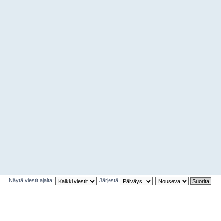
Näytä viestit ajalta:
Järjestä