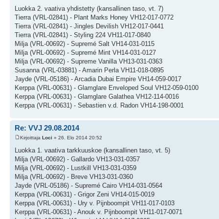
Luokka 2. vaativa yhdistetty (kansallinen taso, vt. 7)
Tierra (VRL-02841) - Plant Marks Honey VH12-017-0772
Tierra (VRL-02841) - Jingles Devilish VH12-017-0441
Tierra (VRL-02841) - Styling 224 VH11-017-0840
Milja (VRL-00692) - Supremé Salt VH14-031-0115
Milja (VRL-00692) - Supremé Mint VH14-031-0127
Milja (VRL-00692) - Supreme Vanilla VH13-031-0363
Susanna (VRL-03881) - Amarin Perla VH11-018-0895
Jayde (VRL-05186) - Arcadia Dubai Empire VH14-059-0017
Kerppa (VRL-00631) - Glamglare Enveloped Soul VH12-059-0100
Kerppa (VRL-00631) - Glamglare Galathea VH12-114-0016
Kerppa (VRL-00631) - Sebastien v.d. Radon VH14-198-0001
Re: VVJ 29.08.2014
Kirjoittaja
Loci
» 26. Elo 2014 20:52
Luokka 1. vaativa tarkkuuskoe (kansallinen taso, vt. 5)
Milja (VRL-00692) - Gallardo VH13-031-0357
Milja (VRL-00692) - Lustkill VH13-031-0359
Milja (VRL-00692) - Breve VH13-031-0360
Jayde (VRL-05186) - Supremé Cairo VH14-031-0564
Kerppa (VRL-00631) - Grigor Zeni VH14-015-0019
Kerppa (VRL-00631) - Ury v. Pijnboompit VH11-017-0103
Kerppa (VRL-00631) - Anouk v. Pijnboompit VH11-017-0071