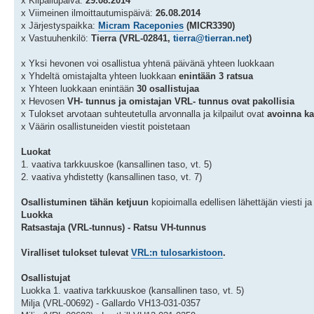
x Kilpailupäivä:
29.08.2014
x Viimeinen ilmoittautumispäivä:
26.08.2014
x Järjestyspaikka:
Micram Raceponies
(MICR3390)
x Vastuuhenkilö:
Tierra (VRL-02841,
tierra@tierran.net
)
x Yksi hevonen voi osallistua yhtenä päivänä yhteen luokkaan
x Yhdeltä omistajalta yhteen luokkaan
enintään 3 ratsua
x Yhteen luokkaan enintään
30 osallistujaa
x Hevosen
VH- tunnus ja omistajan VRL- tunnus ovat pakollisia
x Tulokset arvotaan suhteutetulla arvonnalla ja kilpailut ovat
avoinna kai
x Väärin osallistuneiden viestit poistetaan
Luokat
1. vaativa tarkkuuskoe (kansallinen taso, vt. 5)
2. vaativa yhdistetty (kansallinen taso, vt. 7)
Osallistuminen tähän ketjuun
kopioimalla edellisen lähettäjän viesti 
Luokka
Ratsastaja (VRL-tunnus) - Ratsu VH-tunnus
Viralliset tulokset tulevat
VRL:n tulosarkistoon
.
Osallistujat
Luokka 1. vaativa tarkkuuskoe (kansallinen taso, vt. 5)
Milja (VRL-00692) - Gallardo VH13-031-0357