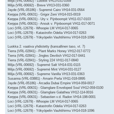
Milja (VRL-00692) - Lustkill VH13-031-0359
Milja (VRL-00692) - Breve VH13-031-0360
Jayde (VRL-05186) - Supremé Cairo VH14-031-0564
Kerppa (VRL-00631) - Grigor Zeni VH14-015-0019
Kerppa (VRL-00631) - Ury v. Pijnboompit VH11-017-0103
Kerppa (VRL-00631) - Anouk v. Pijnboompit VH11-017-0071
Loci (VRL-12679) - Whoopie LM VH14-017-0065
Loci (VRL-12679) - Katastrofin Odelia VH14-017-0263
Loci (VRL-12679) - Yökyöpelin Vauhtihirmu VH14-018-1096
Luokka 2. vaativa yhdistetty (kansallinen taso, vt. 7)
Tierra (VRL-02841) - Plant Marks Honey VH12-017-0772
Tierra (VRL-02841) - Jingles Devilish VH12-017-0441
Tierra (VRL-02841) - Styling 224 VH11-017-0840
Milja (VRL-00692) - Supremé Salt VH14-031-0115
Milja (VRL-00692) - Supremé Mint VH14-031-0127
Milja (VRL-00692) - Supreme Vanilla VH13-031-0363
Susanna (VRL-03881) - Amarin Perla VH11-018-0895
Jayde (VRL-05186) - Arcadia Dubai Empire VH14-059-0017
Kerppa (VRL-00631) - Glamglare Enveloped Soul VH12-059-0100
Kerppa (VRL-00631) - Glamglare Galathea VH12-114-0016
Kerppa (VRL-00631) - Sebastien v.d. Radon VH14-198-0001
Loci (VRL-12679) - Whoopie LM VH14-017-0065
Loci (VRL-12679) - Katastrofin Odelia VH14-017-0263
Loci (VRL-12679) - Yökyöpelin Vauhtihirmu VH14-018-1096