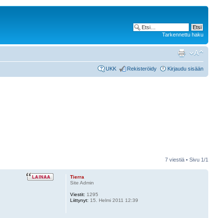
Tarkennettu haku
UKK
Rekisteröidy
Kirjaudu sisään
7 viestiä • Sivu
1
/
1
Tierra
Site Admin
Viestit:
1295
Liittynyt:
15. Helmi 2011 12:39