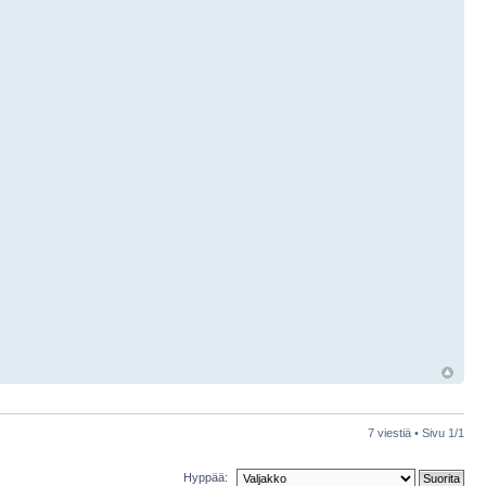
7 viestiä • Sivu
1
/
1
Hyppää: