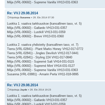
Milja (VRL-00692) - Supreme Vanilla VH13-031-0363
Re: VVJ 29.08.2014
Kirjoittaja
Susanna
» 26. Elo 2014 07:30
Luokka 1. vaativa tarkkuuskoe (kansallinen taso, vt. 5)
Milja (VRL-00692) - Gallardo VH13-031-0357
Milja (VRL-00692) - Lustkill VH13-031-0359
Milja (VRL-00692) - Breve VH13-031-0360
Luokka 2. vaativa yhdistetty (kansallinen taso, vt. 7)
Tierra (VRL-02841) - Plant Marks Honey VH12-017-0772
Tierra (VRL-02841) - Jingles Devilish VH12-017-0441
Tierra (VRL-02841) - Styling 224 VH11-017-0840
Milja (VRL-00692) - Supremé Salt VH14-031-0115
Milja (VRL-00692) - Supremé Mint VH14-031-0127
Milja (VRL-00692) - Supreme Vanilla VH13-031-0363
Susanna (VRL-03881) - Amarin Perla VH11-018-0895
Re: VVJ 29.08.2014
Kirjoittaja
Jayde
» 26. Elo 2014 19:23
Luokka 1. vaativa tarkkuuskoe (kansallinen taso, vt. 5)
Milja (VRL-00692) - Gallardo VH13-031-0357
Milja (VRL-00692) - Lustkill VH13-031-0359