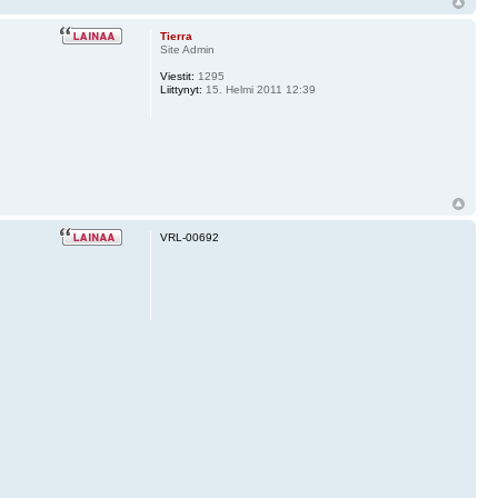
Tierra
Site Admin
Viestit:
1295
Liittynyt:
15. Helmi 2011 12:39
VRL-00692